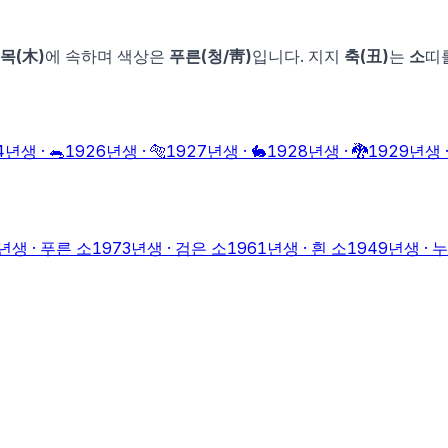
목
(
木
)
에 속하며 색상은
푸른
(
청
/
靑
)
입니다. 지지
축
(
丑
)
는
소
띠
4
년생 ·
🐀
1926
년생 ·
🐅
1927
년생 ·
🐇
1928
년생 ·
🐉
1929
년생 
년생 ·
푸른 소
1973
년생 ·
검은 소
1961
년생 ·
흰 소
1949
년생 ·
누