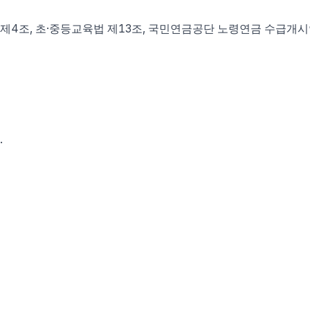
법 제4조, 초·중등교육법 제13조, 국민연금공단 노령연금 수급개
.