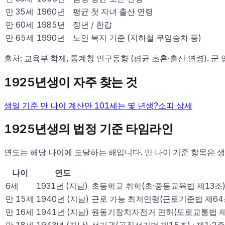
만
35
세
1960
년
평균 첫 자녀 출산 연령
만
60
세
1985
년
정년 / 환갑
만
65
세
1990
년
노인 복지 기준 (지하철 무임승차 등)
출처: 교육부 학제, 통계청 인구동향 (평균 초혼·출산 연령). 군
1925
년생이 자주 찾는 것
생일 기준 만 나이 계산
만
101
세는 몇 년생?
소
띠 상세
1925
년생의 법정 기준 타임라인
연도는 해당 나이에 도달하는 해입니다. 만 나이 기준 항목은 생
나이
연도
6
세
1931
년
(지남)
초등학교 취학(초·중등교육법 제13조
만
15
세
1940
년
(지남)
근로 가능 최저연령(근로기준법 제64
만
16
세
1941
년
(지남)
원동기장치자전거 면허(도로교통법 제