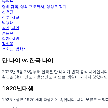
유현목
영화 감독, 영화 프로듀서, 영상 편집자
김옥균
신부, 사교
박용래
작가, 시인
홍윤숙
작가, 시인
김형욱
정치인, 법학자
만 나이 vs 한국 나이
2023년 6월 28일부터 한국은 만 나이가 법적 공식 나이입니
환산값 (현재 연도 − 출생연도)이므로, 생일이 지나지 않았다면
1920
년대생
1925
년생은
1920
년대 출생자에 속합니다.
세대 분류로는
일