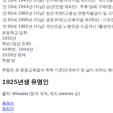
만
18
세
1943
년
(지남)
선거권(공직선거법 제15조) · 제1·2
만
19
세
1944
년
(지남)
성년(민법 제4조) · 주류·담배 구매(
만
60
세
1985
년
(지남)
정년 하한(고용상 연령차별금지 및 고령
만
65
세
1990
년
(지남)
경로우대(노인복지법 제26조) · 기초
만
60
세
1985
년
(지남)
국민연금 노령연금 수급개시 (출생연도별
초등학교 입학
1932
년
학번 (정상 진학)
44학번
·
1944
년
2026
년 현재
학령 밖
학령은 초·중등교육법의 취학 기준(만 6세가 된 날이 속하는 해
1925
년생 유명인
출처: Wikidata (한국 국적, 위키 sitelinks 순)
육영수
정치인