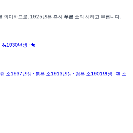
를 의미하므로,
1925
년은 흔히
푸른 소
의 해라고 부릅니다.
·
🐍
1930
년생 ·
🐎
런 소
1937
년생 ·
붉은 소
1913
년생 ·
검은 소
1901
년생 ·
흰 소