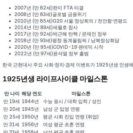
2007
년 (만
82
세)
한미 FTA 타결
2008
년 (만
83
세)
글로벌 금융위기
2010
년 (만
85
세)
G20 서울 정상회의 / 천안함·연평도
2014
년 (만
89
세)
세월호 참사
2017
년 (만
92
세)
박근혜 탄핵 / 문재인 정부
2018
년 (만
93
세)
평창 동계올림픽 / 남북정상회담
2020
년 (만
95
세)
COVID-19 팬데믹 시작
2022
년 (만
97
세)
윤석열 정부 출범
한국 근현대사 주요 사회·정치·경제 이벤트가
1925
년생 인생에
1925
년생 라이프사이클 마일스톤
만 나이
해당 연도
마일스톤
만
19
세
1944
년
수능 응시 / 대학 입학 / 성인
만
20
세
1945
년
남성 군 입영 연령
만
25
세
1950
년
평균 사회 진입 연령 (취업)
만
31
세
1956
년
여성 평균 초혼 연령
만
33
세
1958
년
남성 평균 초혼 연령