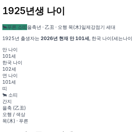
1925
년생 나이
🐂
푸른 소
띠
을축
년 ·
乙丑
· 오행
목
(
木
)
일제강점기 세대
1925
년 출생자는
2026
년 현재 만
101
세
, 한국 나이(세는나
만 나이
101
세
한국 나이
102
세
연 나이
101
세
띠
🐂
소
띠
간지
을축
(
乙丑
)
오행 / 색상
목
(
木
) ·
푸른