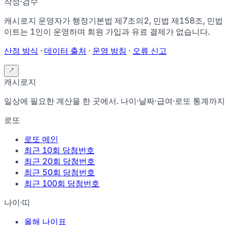
작성·검수
캐시로지 운영자가
행정기본법 제7조의2, 민법 제158조, 민
이트는 1인이 운영하며 회원 가입과 유료 결제가 없습니다.
산정 방식
·
데이터 출처
·
운영 방침
·
오류 신고
↗
캐시로지
일상에 필요한 계산을 한 곳에서. 나이·날짜·급여·로또 통계까지
로또
로또 메인
최근 10회 당첨번호
최근 20회 당첨번호
최근 50회 당첨번호
최근 100회 당첨번호
나이·띠
올해 나이표