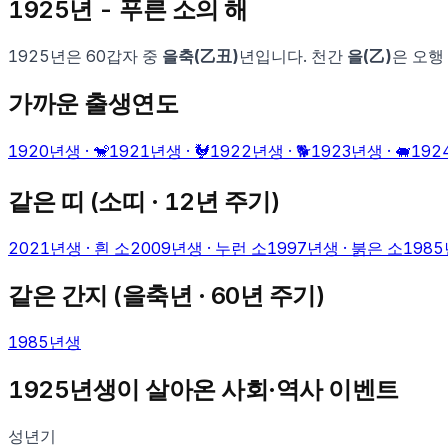
1925
년 -
푸른 소
의 해
1925
년은 60갑자 중
을축
(
乙丑
)
년입니다. 천간
을
(
乙
)
은 오행
가까운 출생연도
1920
년생 ·
🐒
1921
년생 ·
🐓
1922
년생 ·
🐕
1923
년생 ·
🐖
192
같은 띠 (
소
띠 · 12년 주기)
2021
년생 ·
흰 소
2009
년생 ·
누런 소
1997
년생 ·
붉은 소
1985
같은 간지 (
을축
년 · 60년 주기)
1985
년생
1925
년생이 살아온 사회·역사 이벤트
성년기