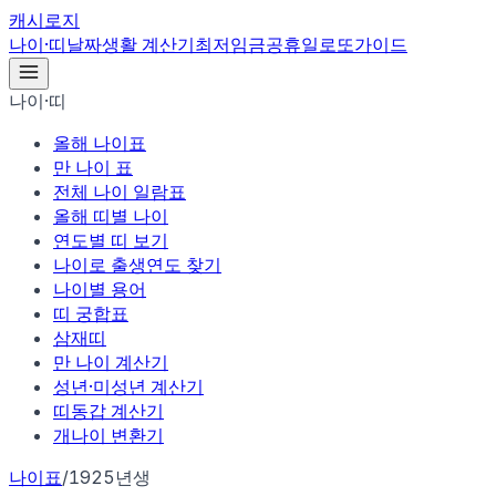
캐시로지
나이·띠
날짜
생활 계산기
최저임금
공휴일
로또
가이드
나이·띠
올해 나이표
만 나이 표
전체 나이 일람표
올해 띠별 나이
연도별 띠 보기
나이로 출생연도 찾기
나이별 용어
띠 궁합표
삼재띠
만 나이 계산기
성년·미성년 계산기
띠동갑 계산기
개나이 변환기
나이표
/
1925년생