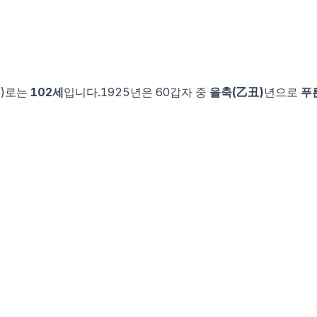
이)로는
102
세
입니다.
1925
년은 60갑자 중
을축
(
乙丑
)
년으로
푸