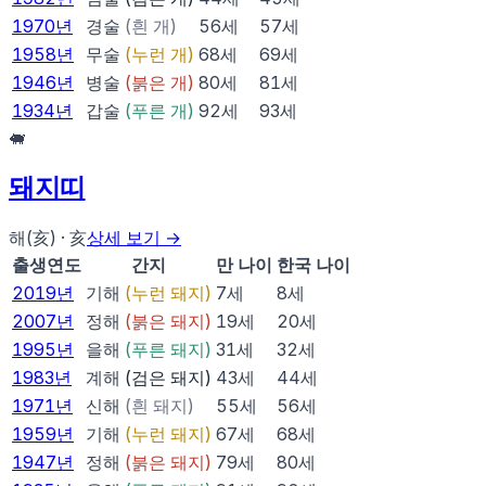
1970
년
경술
(
흰 개
)
56
세
57
세
1958
년
무술
(
누런 개
)
68
세
69
세
1946
년
병술
(
붉은 개
)
80
세
81
세
1934
년
갑술
(
푸른 개
)
92
세
93
세
🐖
돼지
띠
해(亥)
·
亥
상세 보기 →
출생연도
간지
만 나이
한국 나이
2019
년
기해
(
누런 돼지
)
7
세
8
세
2007
년
정해
(
붉은 돼지
)
19
세
20
세
1995
년
을해
(
푸른 돼지
)
31
세
32
세
1983
년
계해
(
검은 돼지
)
43
세
44
세
1971
년
신해
(
흰 돼지
)
55
세
56
세
1959
년
기해
(
누런 돼지
)
67
세
68
세
1947
년
정해
(
붉은 돼지
)
79
세
80
세