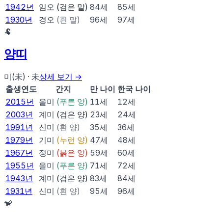
1942
년
임오
(
검은 말
)
84
세
85
세
1930
년
경오
(
흰 말
)
96
세
97
세
🐏
양
띠
미(未)
·
未
상세 보기 →
출생연도
간지
만 나이
한국 나이
2015
년
을미
(
푸른 양
)
11
세
12
세
2003
년
계미
(
검은 양
)
23
세
24
세
1991
년
신미
(
흰 양
)
35
세
36
세
1979
년
기미
(
누런 양
)
47
세
48
세
1967
년
정미
(
붉은 양
)
59
세
60
세
1955
년
을미
(
푸른 양
)
71
세
72
세
1943
년
계미
(
검은 양
)
83
세
84
세
1931
년
신미
(
흰 양
)
95
세
96
세
🐒