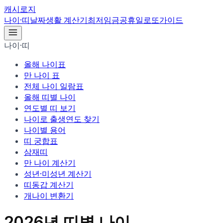
캐시로지
나이·띠
날짜
생활 계산기
최저임금
공휴일
로또
가이드
나이·띠
올해 나이표
만 나이 표
전체 나이 일람표
올해 띠별 나이
연도별 띠 보기
나이로 출생연도 찾기
나이별 용어
띠 궁합표
삼재띠
만 나이 계산기
성년·미성년 계산기
띠동갑 계산기
개나이 변환기
2026
년 띠별 나이