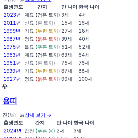
출생연도
간지
만 나이
한국 나이
2023
년
계묘
(
검은 토끼
)
3
세
4
세
2011
년
신묘
(
흰 토끼
)
15
세
16
세
1999
년
기묘
(
누런 토끼
)
27
세
28
세
1987
년
정묘
(
붉은 토끼
)
39
세
40
세
1975
년
을묘
(
푸른 토끼
)
51
세
52
세
1963
년
계묘
(
검은 토끼
)
63
세
64
세
1951
년
신묘
(
흰 토끼
)
75
세
76
세
1939
년
기묘
(
누런 토끼
)
87
세
88
세
1927
년
정묘
(
붉은 토끼
)
99
세
100
세
🐉
용
띠
진(辰)
·
辰
상세 보기 →
출생연도
간지
만 나이
한국 나이
2024
년
갑진
(
푸른 용
)
2
세
3
세