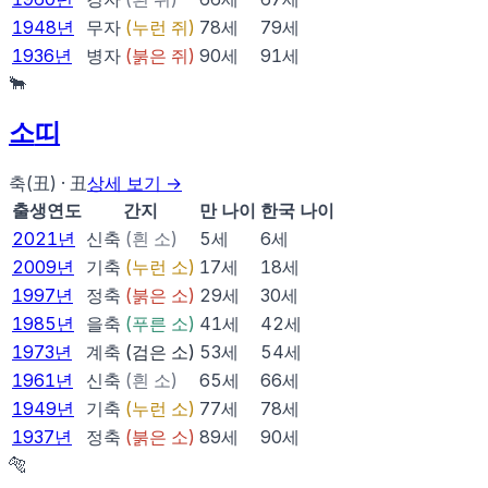
1948
년
무자
(
누런 쥐
)
78
세
79
세
1936
년
병자
(
붉은 쥐
)
90
세
91
세
🐂
소
띠
축(丑)
·
丑
상세 보기 →
출생연도
간지
만 나이
한국 나이
2021
년
신축
(
흰 소
)
5
세
6
세
2009
년
기축
(
누런 소
)
17
세
18
세
1997
년
정축
(
붉은 소
)
29
세
30
세
1985
년
을축
(
푸른 소
)
41
세
42
세
1973
년
계축
(
검은 소
)
53
세
54
세
1961
년
신축
(
흰 소
)
65
세
66
세
1949
년
기축
(
누런 소
)
77
세
78
세
1937
년
정축
(
붉은 소
)
89
세
90
세
🐅