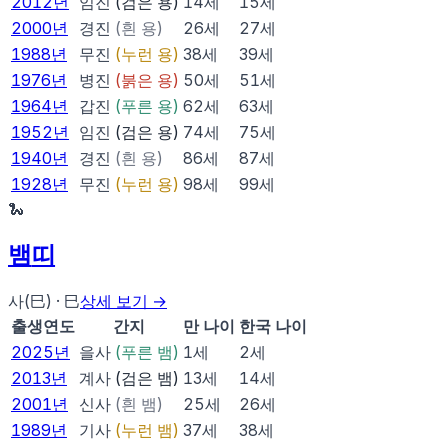
2012
년
임진
(
검은 용
)
14
세
15
세
2000
년
경진
(
흰 용
)
26
세
27
세
1988
년
무진
(
누런 용
)
38
세
39
세
1976
년
병진
(
붉은 용
)
50
세
51
세
1964
년
갑진
(
푸른 용
)
62
세
63
세
1952
년
임진
(
검은 용
)
74
세
75
세
1940
년
경진
(
흰 용
)
86
세
87
세
1928
년
무진
(
누런 용
)
98
세
99
세
🐍
뱀
띠
사(巳)
·
巳
상세 보기 →
출생연도
간지
만 나이
한국 나이
2025
년
을사
(
푸른 뱀
)
1
세
2
세
2013
년
계사
(
검은 뱀
)
13
세
14
세
2001
년
신사
(
흰 뱀
)
25
세
26
세
1989
년
기사
(
누런 뱀
)
37
세
38
세