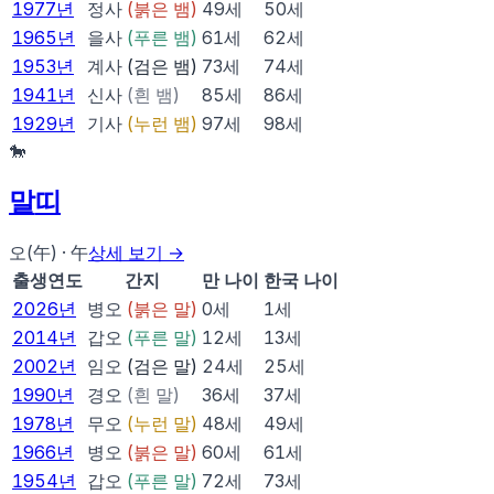
1977
년
정사
(
붉은 뱀
)
49
세
50
세
1965
년
을사
(
푸른 뱀
)
61
세
62
세
1953
년
계사
(
검은 뱀
)
73
세
74
세
1941
년
신사
(
흰 뱀
)
85
세
86
세
1929
년
기사
(
누런 뱀
)
97
세
98
세
🐎
말
띠
오(午)
·
午
상세 보기 →
출생연도
간지
만 나이
한국 나이
2026
년
병오
(
붉은 말
)
0
세
1
세
2014
년
갑오
(
푸른 말
)
12
세
13
세
2002
년
임오
(
검은 말
)
24
세
25
세
1990
년
경오
(
흰 말
)
36
세
37
세
1978
년
무오
(
누런 말
)
48
세
49
세
1966
년
병오
(
붉은 말
)
60
세
61
세
1954
년
갑오
(
푸른 말
)
72
세
73
세