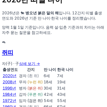
2026
년은
🐎
병오
년
붉은 말
의 해
입니다. 12간지 띠별 출생
연도와
2026
년 기준 만 나이·한국 나이를 정리했습니다.
양력 1월 1일 기준입니다. 음력 설·입춘 기준과의 차이는 아래
자주 묻는 질문을 참고하세요.
🐀
쥐
띠
자(子)
·
子
상세 보기 →
출생연도
간지
만 나이
한국 나이
2020
년
경자
(
흰 쥐
)
6
세
7
세
2008
년
무자
(
누런 쥐
)
18
세
19
세
1996
년
병자
(
붉은 쥐
)
30
세
31
세
1984
년
갑자
(
푸른 쥐
)
42
세
43
세
1972
년
임자
(
검은 쥐
)
54
세
55
세
1960
년
경자
(
흰 쥐
)
66
세
67
세