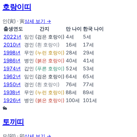
호랑이
띠
인(寅)
·
寅
상세 보기 →
출생연도
간지
만 나이
한국 나이
2022
년
임인
(
검은 호랑이
)
4
세
5
세
2010
년
경인
(
흰 호랑이
)
16
세
17
세
1998
년
무인
(
누런 호랑이
)
28
세
29
세
1986
년
병인
(
붉은 호랑이
)
40
세
41
세
1974
년
갑인
(
푸른 호랑이
)
52
세
53
세
1962
년
임인
(
검은 호랑이
)
64
세
65
세
1950
년
경인
(
흰 호랑이
)
76
세
77
세
1938
년
무인
(
누런 호랑이
)
88
세
89
세
1926
년
병인
(
붉은 호랑이
)
100
세
101
세
🐇
토끼
띠
묘(卯)
·
卯
상세 보기 →