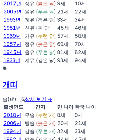
2017
년
정유
(
붉은 닭
)
9
세
10
세
2005
년
을유
(
푸른 닭
)
21
세
22
세
1993
년
계유
(
검은 닭
)
33
세
34
세
1981
년
신유
(
흰 닭
)
45
세
46
세
1969
년
기유
(
누런 닭
)
57
세
58
세
1957
년
정유
(
붉은 닭
)
69
세
70
세
1945
년
을유
(
푸른 닭
)
81
세
82
세
1933
년
계유
(
검은 닭
)
93
세
94
세
🐕
개
띠
술(戌)
·
戌
상세 보기 →
출생연도
간지
만 나이
한국 나이
2018
년
무술
(
누런 개
)
8
세
9
세
2006
년
병술
(
붉은 개
)
20
세
21
세
1994
년
갑술
(
푸른 개
)
32
세
33
세
1982
년
임술
(
검은 개
)
44
세
45
세