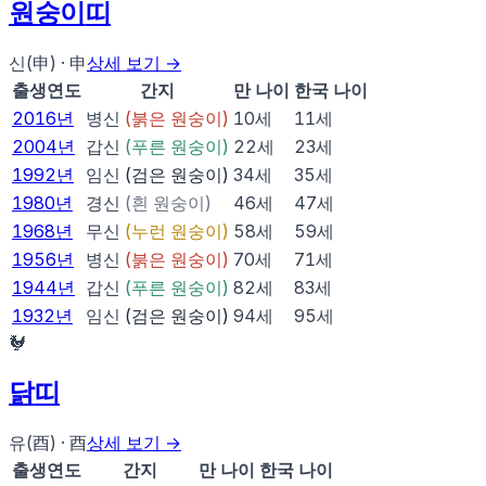
원숭이
띠
신(申)
·
申
상세 보기 →
출생연도
간지
만 나이
한국 나이
2016
년
병신
(
붉은 원숭이
)
10
세
11
세
2004
년
갑신
(
푸른 원숭이
)
22
세
23
세
1992
년
임신
(
검은 원숭이
)
34
세
35
세
1980
년
경신
(
흰 원숭이
)
46
세
47
세
1968
년
무신
(
누런 원숭이
)
58
세
59
세
1956
년
병신
(
붉은 원숭이
)
70
세
71
세
1944
년
갑신
(
푸른 원숭이
)
82
세
83
세
1932
년
임신
(
검은 원숭이
)
94
세
95
세
🐓
닭
띠
유(酉)
·
酉
상세 보기 →
출생연도
간지
만 나이
한국 나이