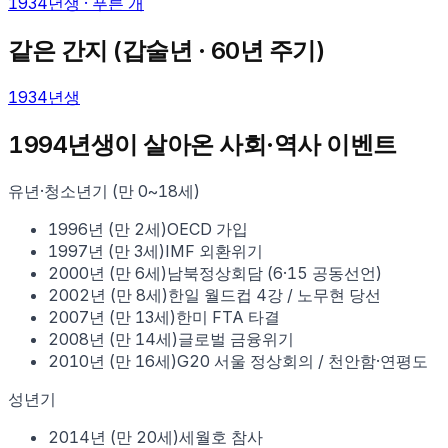
1934
년생 ·
푸른 개
같은 간지 (
갑술
년 · 60년 주기)
1934
년생
1994
년생이 살아온 사회·역사 이벤트
유년·청소년기 (만 0~18세)
1996
년 (만
2
세)
OECD 가입
1997
년 (만
3
세)
IMF 외환위기
2000
년 (만
6
세)
남북정상회담 (6·15 공동선언)
2002
년 (만
8
세)
한일 월드컵 4강 / 노무현 당선
2007
년 (만
13
세)
한미 FTA 타결
2008
년 (만
14
세)
글로벌 금융위기
2010
년 (만
16
세)
G20 서울 정상회의 / 천안함·연평도
성년기
2014
년 (만
20
세)
세월호 참사