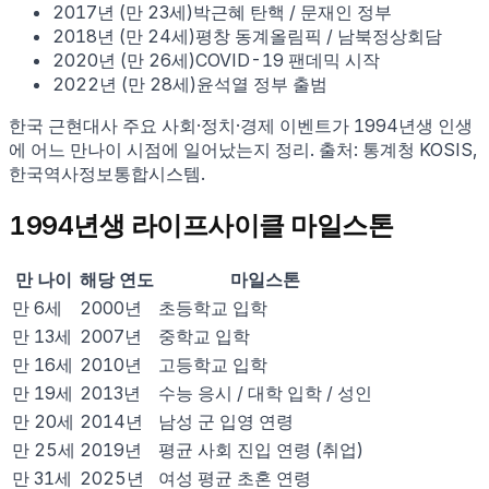
2017
년 (만
23
세)
박근혜 탄핵 / 문재인 정부
2018
년 (만
24
세)
평창 동계올림픽 / 남북정상회담
2020
년 (만
26
세)
COVID-19 팬데믹 시작
2022
년 (만
28
세)
윤석열 정부 출범
한국 근현대사 주요 사회·정치·경제 이벤트가
1994
년생 인생
에 어느 만나이 시점에 일어났는지 정리. 출처: 통계청 KOSIS,
한국역사정보통합시스템.
1994
년생 라이프사이클 마일스톤
만 나이
해당 연도
마일스톤
만
6
세
2000
년
초등학교 입학
만
13
세
2007
년
중학교 입학
만
16
세
2010
년
고등학교 입학
만
19
세
2013
년
수능 응시 / 대학 입학 / 성인
만
20
세
2014
년
남성 군 입영 연령
만
25
세
2019
년
평균 사회 진입 연령 (취업)
만
31
세
2025
년
여성 평균 초혼 연령