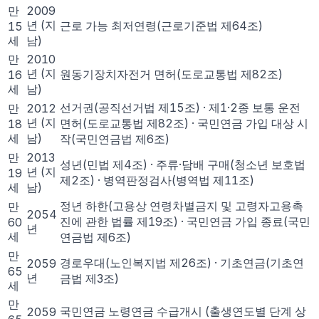
만
2009
년
(지
근로 가능 최저연령(근로기준법 제64조)
15
세
남)
만
2010
년
(지
원동기장치자전거 면허(도로교통법 제82조)
16
세
남)
선거권(공직선거법 제15조) · 제1·2종 보통 운전
만
2012
년
(지
면허(도로교통법 제82조) · 국민연금 가입 대상 시
18
세
남)
작(국민연금법 제6조)
만
2013
성년(민법 제4조) · 주류·담배 구매(청소년 보호법
년
(지
19
제2조) · 병역판정검사(병역법 제11조)
세
남)
정년 하한(고용상 연령차별금지 및 고령자고용촉
만
2054
진에 관한 법률 제19조) · 국민연금 가입 종료(국민
60
년
세
연금법 제6조)
만
경로우대(노인복지법 제26조) · 기초연금(기초연
2059
65
년
금법 제3조)
세
만
국민연금 노령연금 수급개시 (출생연도별 단계 상
2059