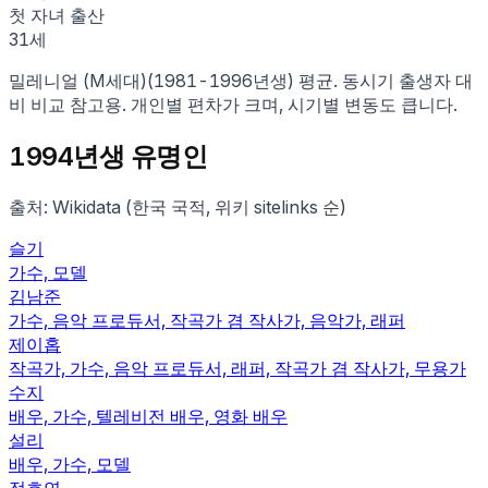
첫 자녀 출산
31
세
밀레니얼 (M세대)
(
1981
-
1996
년생) 평균. 동시기 출생자 대
비 비교 참고용. 개인별 편차가 크며, 시기별 변동도 큽니다.
1994
년생 유명인
출처: Wikidata (한국 국적, 위키 sitelinks 순)
슬기
가수, 모델
김남준
가수, 음악 프로듀서, 작곡가 겸 작사가, 음악가, 래퍼
제이홉
작곡가, 가수, 음악 프로듀서, 래퍼, 작곡가 겸 작사가, 무용가
수지
배우, 가수, 텔레비전 배우, 영화 배우
설리
배우, 가수, 모델