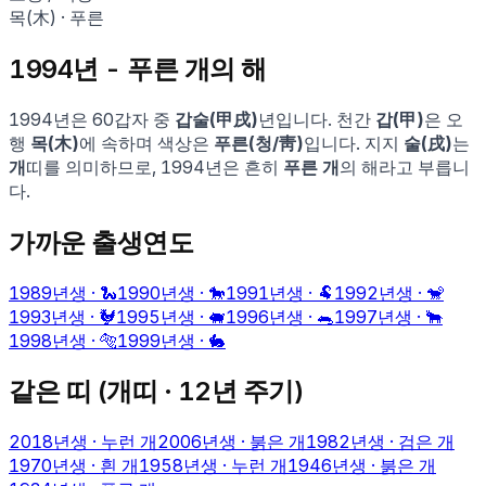
목
(
木
) ·
푸른
1994
년 -
푸른 개
의 해
1994
년은 60갑자 중
갑술
(
甲戌
)
년입니다. 천간
갑
(
甲
)
은 오
행
목
(
木
)
에 속하며 색상은
푸른
(
청
/
靑
)
입니다. 지지
술
(
戌
)
는
개
띠를 의미하므로,
1994
년은 흔히
푸른 개
의 해라고 부릅니
다.
가까운 출생연도
1989
년생 ·
🐍
1990
년생 ·
🐎
1991
년생 ·
🐏
1992
년생 ·
🐒
1993
년생 ·
🐓
1995
년생 ·
🐖
1996
년생 ·
🐀
1997
년생 ·
🐂
1998
년생 ·
🐅
1999
년생 ·
🐇
같은 띠 (
개
띠 · 12년 주기)
2018
년생 ·
누런 개
2006
년생 ·
붉은 개
1982
년생 ·
검은 개
1970
년생 ·
흰 개
1958
년생 ·
누런 개
1946
년생 ·
붉은 개