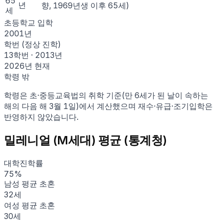
65
년
향, 1969년생 이후 65세)
세
초등학교 입학
2001
년
학번 (정상 진학)
13학번
·
2013
년
2026
년 현재
학령 밖
학령은 초·중등교육법의 취학 기준(만 6세가 된 날이 속하는
해의 다음 해 3월 1일)에서 계산했으며 재수·유급·조기입학은
반영하지 않았습니다.
밀레니얼 (M세대)
평균 (통계청)
대학진학률
75
%
남성 평균 초혼
32
세
여성 평균 초혼
30
세