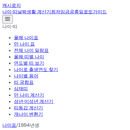
캐시로지
나이·띠
날짜
생활 계산기
최저임금
공휴일
로또
가이드
나이·띠
올해 나이표
만 나이 표
전체 나이 일람표
올해 띠별 나이
연도별 띠 보기
나이로 출생연도 찾기
나이별 용어
띠 궁합표
삼재띠
만 나이 계산기
성년·미성년 계산기
띠동갑 계산기
개나이 변환기
나이표
/
1994년생