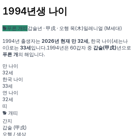
1994
년생 나이
🐕
푸른 개
띠
갑술
년 ·
甲戌
· 오행
목
(
木
)
밀레니얼 (M세대)
1994
년 출생자는
2026
년 현재 만
32
세
, 한국 나이(세는나
이)로는
33
세
입니다.
1994
년은 60갑자 중
갑술
(
甲戌
)
년으로
푸른 개
의 해입니다.
만 나이
32
세
한국 나이
33
세
연 나이
32
세
띠
🐕
개
띠
간지
갑술
(
甲戌
)
오행 / 색상