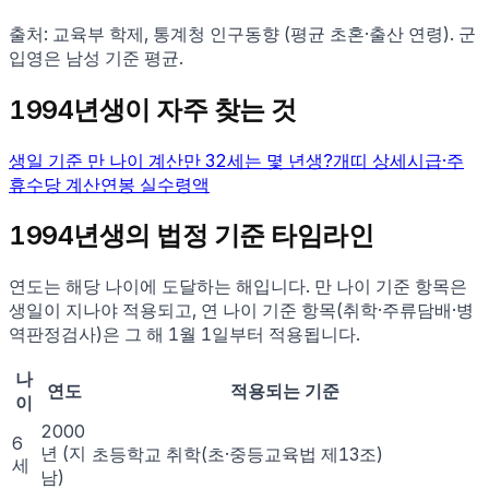
출처: 교육부 학제, 통계청 인구동향 (평균 초혼·출산 연령). 군
입영은 남성 기준 평균.
1994
년생이 자주 찾는 것
생일 기준 만 나이 계산
만
32
세는 몇 년생?
개
띠 상세
시급·주
휴수당 계산
연봉 실수령액
1994
년생의 법정 기준 타임라인
연도는 해당 나이에 도달하는 해입니다. 만 나이 기준 항목은
생일이 지나야 적용되고, 연 나이 기준 항목(취학·주류담배·병
역판정검사)은 그 해 1월 1일부터 적용됩니다.
나
연도
적용되는 기준
이
2000
6
년
(지
초등학교 취학(초·중등교육법 제13조)
세
남)