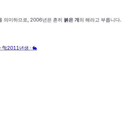
를 의미하므로,
2006
년은 흔히
붉은 개
의 해라고 부릅니다.
·
🐅
2011
년생 ·
🐇