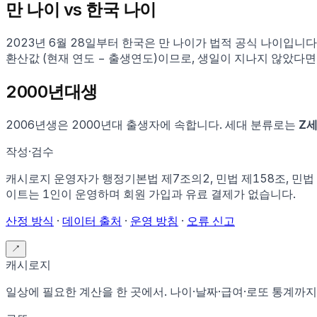
만 나이 vs 한국 나이
2023년 6월 28일부터 한국은 만 나이가 법적 공식 나이입니
환산값 (현재 연도 − 출생연도)이므로, 생일이 지나지 않았다면
2000
년대생
2006
년생은
2000
년대 출생자에 속합니다.
세대 분류로는
Z세
작성·검수
캐시로지 운영자가
행정기본법 제7조의2, 민법 제158조, 민
이트는 1인이 운영하며 회원 가입과 유료 결제가 없습니다.
산정 방식
·
데이터 출처
·
운영 방침
·
오류 신고
↗
캐시로지
일상에 필요한 계산을 한 곳에서. 나이·날짜·급여·로또 통계까지