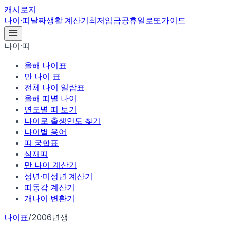
캐시로지
나이·띠
날짜
생활 계산기
최저임금
공휴일
로또
가이드
나이·띠
올해 나이표
만 나이 표
전체 나이 일람표
올해 띠별 나이
연도별 띠 보기
나이로 출생연도 찾기
나이별 용어
띠 궁합표
삼재띠
만 나이 계산기
성년·미성년 계산기
띠동갑 계산기
개나이 변환기
나이표
/
2006년생