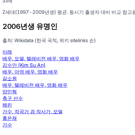
33
세
Z세대
(
1997
-
2009
년생) 평균. 동시기 출생자 대비 비교 참고
2006
년생 유명인
출처: Wikidata (한국 국적, 위키 sitelinks 순)
이레
배우, 모델, 텔레비전 배우, 영화 배우
김수안 (Kim Su An)
배우, 아역 배우, 영화 배우
갈소원
배우, 텔레비전 배우, 영화 배우
양민혁
축구 선수
해린
가수, 작곡가 겸 작사가, 모델
홍은채
가수