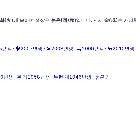
화
(
火
)
에 속하며 색상은
붉은
(
적
/
赤
)
입니다. 지지
술
(
戌
)
는
개
띠
5
년생 ·
🐓
2007
년생 ·
🐖
2008
년생 ·
🐀
2009
년생 ·
🐂
2010
년생 
70
년생 ·
흰 개
1958
년생 ·
누런 개
1946
년생 ·
붉은 개