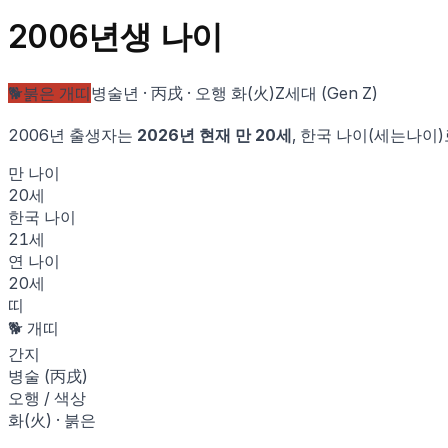
2006
년생 나이
🐕
붉은 개
띠
병술
년 ·
丙戌
· 오행
화
(
火
)
Z세대 (Gen Z)
2006
년 출생자는
2026
년 현재 만
20
세
, 한국 나이(세는나이
만 나이
20
세
한국 나이
21
세
연 나이
20
세
띠
🐕
개
띠
간지
병술
(
丙戌
)
오행 / 색상
화
(
火
) ·
붉은