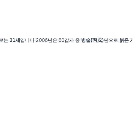
)로는
21
세
입니다.
2006
년은 60갑자 중
병술
(
丙戌
)
년으로
붉은 