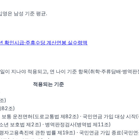
 입영은 남성 기준 평균.
년 확인
시급·주휴수당 계산
연봉 실수령액
일이 지나야 적용되고, 연 나이 기준 항목(취학·주류담배·병역판정
적용되는 기준
)
조)
82조)
종 보통 운전면허(도로교통법 제82조) · 국민연금 가입 대상 시작
청소년 보호법 제2조) · 병역판정검사(병역법 제11조)
자고용촉진에 관한 법률 제19조) · 국민연금 가입 종료(국민연