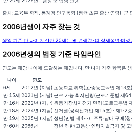
만
20
세
2026
년
남성 군 입영 연령
출처: 교육부 학제, 통계청 인구동향 (평균 초혼·출산 연령). 군
2006
년생이 자주 찾는 것
생일 기준 만 나이 계산
만
20
세는 몇 년생?
개
띠 상세
성년·미성
2006
년생의 법정 기준 타임라인
연도는 해당 나이에 도달하는 해입니다. 만 나이 기준 항목은 생
나이
연도
6
세
2012
년
(지남)
초등학교 취학(초·중등교육법 제13조
만
15
세
2021
년
(지남)
근로 가능 최저연령(근로기준법 제64
만
16
세
2022
년
(지남)
원동기장치자전거 면허(도로교통법 제
만
18
세
2024
년
(지남)
선거권(공직선거법 제15조) · 제1·2
만
19
세
2025
년
(지남)
성년(민법 제4조) · 주류·담배 구매(
만
60
세
2066
년
정년 하한(고용상 연령차별금지 및 고령