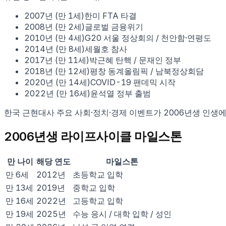
2007
년 (만
1
세)
한미 FTA 타결
2008
년 (만
2
세)
글로벌 금융위기
2010
년 (만
4
세)
G20 서울 정상회의 / 천안함·연평도
2014
년 (만
8
세)
세월호 참사
2017
년 (만
11
세)
박근혜 탄핵 / 문재인 정부
2018
년 (만
12
세)
평창 동계올림픽 / 남북정상회담
2020
년 (만
14
세)
COVID-19 팬데믹 시작
2022
년 (만
16
세)
윤석열 정부 출범
한국 근현대사 주요 사회·정치·경제 이벤트가
2006
년생 인생에
2006
년생 라이프사이클 마일스톤
만 나이
해당 연도
마일스톤
만
6
세
2012
년
초등학교 입학
만
13
세
2019
년
중학교 입학
만
16
세
2022
년
고등학교 입학
만
19
세
2025
년
수능 응시 / 대학 입학 / 성인