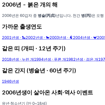
2006
년 -
붉은 개
의 해
2006
년은 60갑자 중
병술
(
丙戌
)
년입니다. 천간
병
(
丙
)
은 오행
가까운 출생연도
2001
년생 ·
🐍
2002
년생 ·
🐎
2003
년생 ·
🐏
2004
년생 ·
🐒
200
같은 띠 (
개
띠 · 12년 주기)
2018
년생 ·
누런 개
1994
년생 ·
푸른 개
1982
년생 ·
검은 개
19
같은 간지 (
병술
년 · 60년 주기)
1946
년생
2006
년생이 살아온 사회·역사 이벤트
유년·청소년기 (만 0~18세)