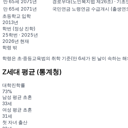
만
65
세
2071
년
경로우대(노인복지법 제26조) · 기초
만
65
세
2071
년
국민연금 노령연금 수급개시 (출생연도별
초등학교 입학
2013
년
학번 (정상 진학)
25학번
·
2025
년
2026
년 현재
학령 밖
학령은 초·중등교육법의 취학 기준(만 6세가 된 날이 속하는 해
Z세대
평균 (통계청)
대학진학률
73
%
남성 평균 초혼
33
세
여성 평균 초혼
31
세
첫 자녀 출산