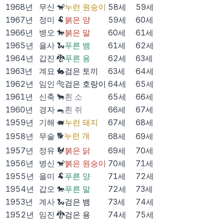
1968
년
무신
🐒
누런 원숭이
58
세
59
세
1967
년
정미
🐏
붉은 양
59
세
60
세
1966
년
병오
🐎
붉은 말
60
세
61
세
1965
년
을사
🐍
푸른 뱀
61
세
62
세
1964
년
갑진
🐉
푸른 용
62
세
63
세
1963
년
계묘
🐇
검은 토끼
63
세
64
세
1962
년
임인
🐅
검은 호랑이
64
세
65
세
1961
년
신축
🐂
흰 소
65
세
66
세
1960
년
경자
🐀
흰 쥐
66
세
67
세
1959
년
기해
🐖
누런 돼지
67
세
68
세
🐕
누런 개
1958
년
무술
68
세
69
세
1957
년
정유
🐓
붉은 닭
69
세
70
세
1956
년
병신
🐒
붉은 원숭이
70
세
71
세
1955
년
을미
🐏
푸른 양
71
세
72
세
1954
년
갑오
🐎
푸른 말
72
세
73
세
1953
년
계사
🐍
검은 뱀
73
세
74
세
1952
년
임진
🐉
검은 용
74
세
75
세