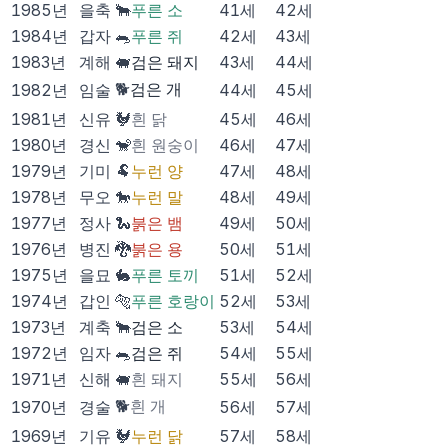
1985
년
을축
🐂
푸른 소
41
세
42
세
1984
년
갑자
🐀
푸른 쥐
42
세
43
세
1983
년
계해
🐖
검은 돼지
43
세
44
세
🐕
검은 개
1982
년
임술
44
세
45
세
1981
년
신유
🐓
흰 닭
45
세
46
세
1980
년
경신
🐒
흰 원숭이
46
세
47
세
1979
년
기미
🐏
누런 양
47
세
48
세
1978
년
무오
🐎
누런 말
48
세
49
세
1977
년
정사
🐍
붉은 뱀
49
세
50
세
1976
년
병진
🐉
붉은 용
50
세
51
세
1975
년
을묘
🐇
푸른 토끼
51
세
52
세
1974
년
갑인
🐅
푸른 호랑이
52
세
53
세
1973
년
계축
🐂
검은 소
53
세
54
세
1972
년
임자
🐀
검은 쥐
54
세
55
세
1971
년
신해
🐖
흰 돼지
55
세
56
세
🐕
흰 개
1970
년
경술
56
세
57
세
1969
년
기유
🐓
누런 닭
57
세
58
세