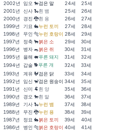
2002
년
임오
🐎
검은 말
24
세
25
세
2001
년
신사
🐍
흰 뱀
25
세
26
세
2000
년
경진
🐉
흰 용
26
세
27
세
1999
년
기묘
🐇
누런 토끼
27
세
28
세
1998
년
무인
🐅
누런 호랑이
28
세
29
세
1997
년
정축
🐂
붉은 소
29
세
30
세
1996
년
병자
🐀
붉은 쥐
30
세
31
세
1995
년
을해
🐖
푸른 돼지
31
세
32
세
🐕
푸른 개
1994
년
갑술
32
세
33
세
1993
년
계유
🐓
검은 닭
33
세
34
세
1992
년
임신
🐒
검은 원숭이
34
세
35
세
1991
년
신미
🐏
흰 양
35
세
36
세
1990
년
경오
🐎
흰 말
36
세
37
세
1989
년
기사
🐍
누런 뱀
37
세
38
세
1988
년
무진
🐉
누런 용
38
세
39
세
1987
년
정묘
🐇
붉은 토끼
39
세
40
세
1986
년
병인
🐅
붉은 호랑이
40
세
41
세