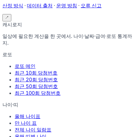
산정 방식
·
데이터 출처
·
운영 방침
·
오류 신고
↗
캐시로지
일상에 필요한 계산을 한 곳에서. 나이·날짜·급여·로또 통계까
지.
로또
로또 메인
최근 10회 당첨번호
최근 20회 당첨번호
최근 50회 당첨번호
최근 100회 당첨번호
나이·띠
올해 나이표
만 나이 표
전체 나이 일람표
올해 띠별 나이