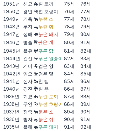
1951
년
신묘
🐇
흰 토끼
75
세
76
세
1950
년
경인
🐅
흰 호랑이
76
세
77
세
1949
년
기축
🐂
누런 소
77
세
78
세
1948
년
무자
🐀
누런 쥐
78
세
79
세
1947
년
정해
🐖
붉은 돼지
79
세
80
세
🐕
붉은 개
1946
년
병술
80
세
81
세
1945
년
을유
🐓
푸른 닭
81
세
82
세
1944
년
갑신
🐒
푸른 원숭이
82
세
83
세
1943
년
계미
🐏
검은 양
83
세
84
세
1942
년
임오
🐎
검은 말
84
세
85
세
1941
년
신사
🐍
흰 뱀
85
세
86
세
1940
년
경진
🐉
흰 용
86
세
87
세
1939
년
기묘
🐇
누런 토끼
87
세
88
세
1938
년
무인
🐅
누런 호랑이
88
세
89
세
1937
년
정축
🐂
붉은 소
89
세
90
세
1936
년
병자
🐀
붉은 쥐
90
세
91
세
1935
년
을해
🐖
푸른 돼지
91
세
92
세