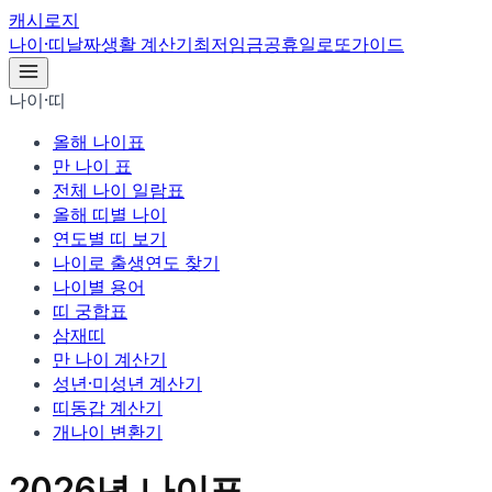
캐시로지
나이·띠
날짜
생활 계산기
최저임금
공휴일
로또
가이드
나이·띠
올해 나이표
만 나이 표
전체 나이 일람표
올해 띠별 나이
연도별 띠 보기
나이로 출생연도 찾기
나이별 용어
띠 궁합표
삼재띠
만 나이 계산기
성년·미성년 계산기
띠동갑 계산기
개나이 변환기
2026
년 나이표