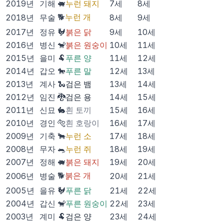
2019
년
기해
🐖
누런 돼지
7
세
8
세
🐕
누런 개
2018
년
무술
8
세
9
세
2017
년
정유
🐓
붉은 닭
9
세
10
세
2016
년
병신
🐒
붉은 원숭이
10
세
11
세
2015
년
을미
🐏
푸른 양
11
세
12
세
2014
년
갑오
🐎
푸른 말
12
세
13
세
2013
년
계사
🐍
검은 뱀
13
세
14
세
2012
년
임진
🐉
검은 용
14
세
15
세
2011
년
신묘
🐇
흰 토끼
15
세
16
세
2010
년
경인
🐅
흰 호랑이
16
세
17
세
2009
년
기축
🐂
누런 소
17
세
18
세
2008
년
무자
🐀
누런 쥐
18
세
19
세
2007
년
정해
🐖
붉은 돼지
19
세
20
세
🐕
붉은 개
2006
년
병술
20
세
21
세
2005
년
을유
🐓
푸른 닭
21
세
22
세
2004
년
갑신
🐒
푸른 원숭이
22
세
23
세
2003
년
계미
🐏
검은 양
23
세
24
세