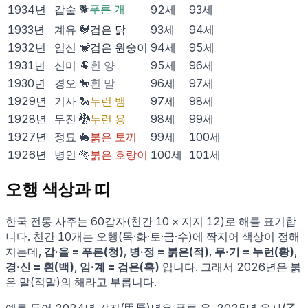
🐕
푸른 개
1934
년
갑술
92
세
93
세
1933
년
계유
🐓
검은 닭
93
세
94
세
1932
년
임신
🐒
검은 원숭이
94
세
95
세
1931
년
신미
🐏
흰 양
95
세
96
세
1930
년
경오
🐎
흰 말
96
세
97
세
1929
년
기사
🐍
누런 뱀
97
세
98
세
1928
년
무진
🐉
누런 용
98
세
99
세
1927
년
정묘
🐇
붉은 토끼
99
세
100
세
1926
년
병인
🐅
붉은 호랑이
100
세
101
세
오행 색상과 띠
한국 전통 사주는 60갑자(천간 10 × 지지 12)로 해를 표기합
니다. 천간 10개는 오행(목·화·토·금·수)에 짝지어 색상이 정해
지는데,
갑·을 = 푸른(청)
,
병·정 = 붉은(적)
,
무·기 = 누런(황)
,
경·신 = 흰(백)
,
임·계 = 검은(흑)
입니다. 그래서
2026
년은
붉
은 말
(
적
말
)의 해라고 부릅니다.
예를 들어 2024년 갑진(甲辰)년은 푸른 용, 2025년 을사(乙