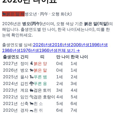
🐎
붉은 말
해
병오
년 ·
丙午
· 오행
화
(
火
)
2026
년은
병오
(
丙午
)
년이며, 오행 색상 기준
붉은 말
(
적
말
)
의
해입니다. 출생연도별 만 나이, 한국 나이(세는나이), 띠를 한
눈에 확인하세요.
출생연도별 상세:
2026
년생
2016
년생
2006
년생
1996
년생
1986
년생
1976
년생
1966
년생
전체 보기 →
출생연도
간지
띠
만 나이
한국 나이
2027
년
정미
🐏
붉은 양
0
세
1
세
2026
년
병오
🐎
붉은 말
0
세
1
세
2025
년
을사
🐍
푸른 뱀
1
세
2
세
2024
년
갑진
🐉
푸른 용
2
세
3
세
2023
년
계묘
🐇
검은 토끼
3
세
4
세
2022
년
임인
🐅
검은 호랑이
4
세
5
세
2021
년
신축
🐂
흰 소
5
세
6
세
2020
년
경자
🐀
흰 쥐
6
세
7
세