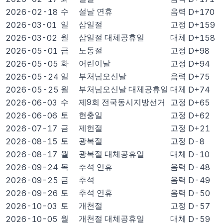
수
설날 연휴
음력
2026-02-18
D+170
일
삼일절
고정
2026-03-01
D+159
월
삼일절 대체공휴일
대체
2026-03-02
D+158
금
노동절
고정
2026-05-01
D+98
화
어린이날
고정
2026-05-05
D+94
일
부처님오신날
음력
2026-05-24
D+75
월
부처님오신날 대체공휴일
대체
2026-05-25
D+74
수
제9회 전국동시지방선거
고정
2026-06-03
D+65
토
현충일
고정
2026-06-06
D+62
금
제헌절
고정
2026-07-17
D+21
토
광복절
고정
2026-08-15
D-8
월
광복절 대체공휴일
대체
2026-08-17
D-10
목
추석 연휴
음력
2026-09-24
D-48
금
추석
음력
2026-09-25
D-49
토
추석 연휴
음력
2026-09-26
D-50
토
개천절
고정
2026-10-03
D-57
월
개천절 대체공휴일
대체
2026-10-05
D-59