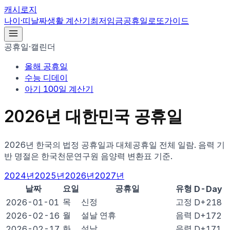
캐시로지
나이·띠
날짜
생활 계산기
최저임금
공휴일
로또
가이드
공휴일·캘린더
올해 공휴일
수능 디데이
아기 100일 계산기
2026
년 대한민국 공휴일
2026
년 한국의 법정 공휴일과 대체공휴일 전체 일람. 음력 기
반 명절은 한국천문연구원 음양력 변환표 기준.
2024
년
2025
년
2026
년
2027
년
날짜
요일
공휴일
유형
D-Day
목
신정
고정
2026-01-01
D+218
월
설날 연휴
음력
2026-02-16
D+172
화
설날
음력
2026-02-17
D+171