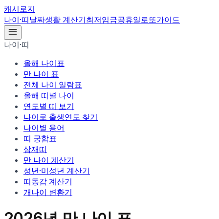
캐시로지
나이·띠
날짜
생활 계산기
최저임금
공휴일
로또
가이드
나이·띠
올해 나이표
만 나이 표
전체 나이 일람표
올해 띠별 나이
연도별 띠 보기
나이로 출생연도 찾기
나이별 용어
띠 궁합표
삼재띠
만 나이 계산기
성년·미성년 계산기
띠동갑 계산기
개나이 변환기
2026
년 만 나이 표