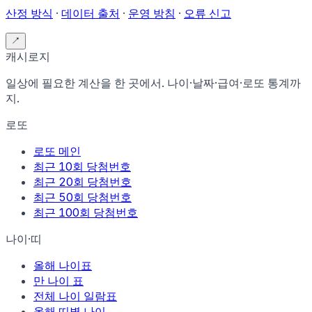
산정 방식
·
데이터 출처
·
운영 방침
·
오류 신고
↗
캐시로지
일상에 필요한 계산을 한 곳에서. 나이·날짜·급여·로또 통계까
지.
로또
로또 메인
최근 10회 당첨번호
최근 20회 당첨번호
최근 50회 당첨번호
최근 100회 당첨번호
나이·띠
올해 나이표
만 나이 표
전체 나이 일람표
올해 띠별 나이