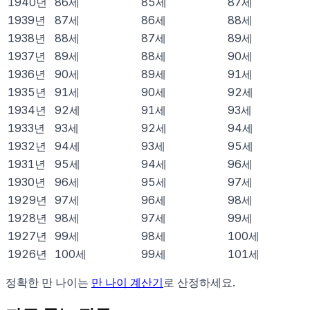
1940
년
86
세
85
세
87
세
1939
년
87
세
86
세
88
세
1938
년
88
세
87
세
89
세
1937
년
89
세
88
세
90
세
1936
년
90
세
89
세
91
세
1935
년
91
세
90
세
92
세
1934
년
92
세
91
세
93
세
1933
년
93
세
92
세
94
세
1932
년
94
세
93
세
95
세
1931
년
95
세
94
세
96
세
1930
년
96
세
95
세
97
세
1929
년
97
세
96
세
98
세
1928
년
98
세
97
세
99
세
1927
년
99
세
98
세
100
세
1926
년
100
세
99
세
101
세
정확한 만 나이는
만 나이 계산기
로 산정하세요.