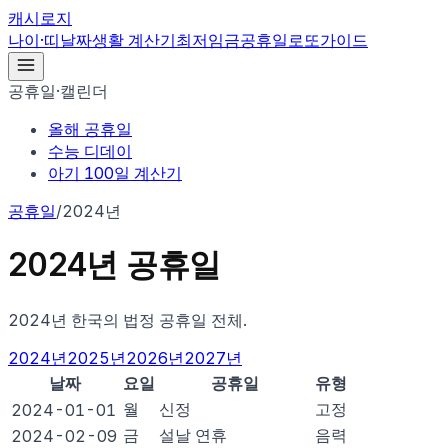
캐시로지
나이·띠
날짜
생활 계산기
최저임금
공휴일
로또
가이드
공휴일·캘린더
올해 공휴일
수능 디데이
아기 100일 계산기
공휴일
/
2024년
2024
년 공휴일
2024
년 한국의 법정 공휴일 전체.
2024
년
2025
년
2026
년
2027
년
날짜
요일
공휴일
유형
월
신정
고정
2024-01-01
금
설날 연휴
음력
2024-02-09