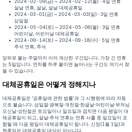
2024-02-09
(
금
) ~
2024-02-12
(
월
)
·
4
일 연휴
설날 연휴, 설날, 설날 대체공휴일
2024-03-01
(
금
) ~
2024-03-03
(
일
)
·
3
일 연휴
삼일절
2024-05-04
(
토
) ~
2024-05-06
(
월
)
·
3
일 연휴
어린이날, 어린이날 대체공휴일
2024-09-14
(
토
) ~
2024-09-18
(
수
)
·
5
일 연휴
추석 연휴, 추석
앞뒤로 붙는 주말까지 이어 계산한 구간입니다
. 가장 긴 연휴
는 5일입니다
. 연차를 하루 붙이면 늘어나는 구간도 여기서 찾
을 수 있습니다.
대체공휴일은 어떻게 정해지나
대체공휴일은 ‘공휴일에 관한 법률’과 그 시행령에 따라 자동
으로 붙습니다. 삼일절·광복절·개천절·한글날·어린이날·부처님
오신날·성탄절은 토요일이나 일요일과 겹치면 다음 평일이 대
체공휴일이 되고, 설날·추석 연휴는 연휴 사흘 중 일요일이 포
함될 때 다음 평일이 대체공휴일이 됩니다. 신정(1월 1일)과
현충일은 대체공휴일 대상이 아닙니다.