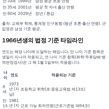
만
33
세
1999
년
남성 평균 초혼 연령
만
35
세
2001
년
평균 첫 자녀 출산 연령
만
60
세
2026
년
정년 / 환갑
출처: 교육부 학제, 통계청 인구동향 (평균 초혼·출산 연령). 군
입영은 남성 기준 평균.
1966
년생의 법정 기준 타임라인
연도는 해당 나이에 도달하는 해입니다. 만 나이 기준 항목은
생일이 지나야 적용되고, 연 나이 기준 항목(취학·주류담배·병
역판정검사)은 그 해 1월 1일부터 적용됩니다.
나
연도
적용되는 기준
이
1972
6
년
(지
초등학교 취학(초·중등교육법 제13조)
세
남)
만
1981
년
(지
근로 가능 최저연령(근로기준법 제64조)
15