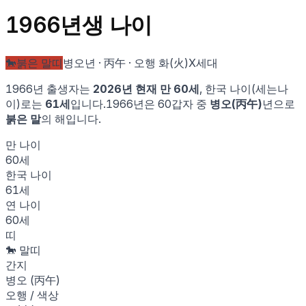
1966
년생 나이
🐎
붉은 말
띠
병오
년 ·
丙午
· 오행
화
(
火
)
X세대
1966
년 출생자는
2026
년 현재 만
60
세
, 한국 나이(세는나
이)로는
61
세
입니다.
1966
년은 60갑자 중
병오
(
丙午
)
년으로
붉은 말
의 해입니다.
만 나이
60
세
한국 나이
61
세
연 나이
60
세
띠
🐎
말
띠
간지
병오
(
丙午
)
오행 / 색상