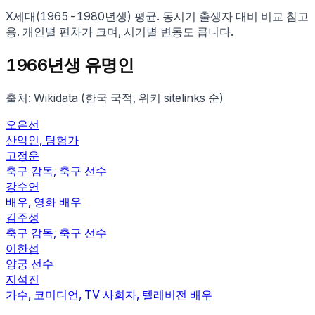
X세대
(
1965
-
1980
년생) 평균. 동시기 출생자 대비 비교 참고
용. 개인별 편차가 크며, 시기별 변동도 큽니다.
1966
년생 유명인
출처: Wikidata (한국 국적, 위키 sitelinks 순)
오은선
산악인, 탐험가
고정운
축구 감독, 축구 선수
강수연
배우, 영화 배우
김주성
축구 감독, 축구 선수
이한섭
양궁 선수
지석진
가수, 코미디언, TV 사회자, 텔레비전 배우