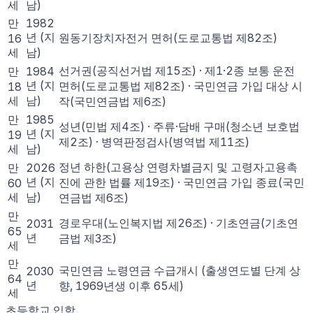
세
남)
만
1982
년
(지
원동기장치자전거 면허(도로교통법 제82조)
16
세
남)
선거권(공직선거법 제15조) · 제1·2종 보통 운전
만
1984
년
(지
면허(도로교통법 제82조) · 국민연금 가입 대상 시
18
세
남)
작(국민연금법 제6조)
만
1985
성년(민법 제4조) · 주류·담배 구매(청소년 보호법
년
(지
19
제2조) · 병역판정검사(병역법 제11조)
세
남)
정년 하한(고용상 연령차별금지 및 고령자고용촉
만
2026
년
(지
진에 관한 법률 제19조) · 국민연금 가입 종료(국민
60
세
남)
연금법 제6조)
만
경로우대(노인복지법 제26조) · 기초연금(기초연
2031
65
년
금법 제3조)
세
만
국민연금 노령연금 수급개시 (출생연도별 단계 상
2030
64
년
향, 1969년생 이후 65세)
세
초등학교 입학