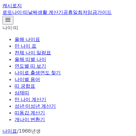
캐시로지
로또
나이·띠
날짜
생활 계산기
공휴일
최저임금
가이드
나이·띠
올해 나이표
만 나이 표
전체 나이 일람표
올해 띠별 나이
연도별 띠 보기
나이로 출생연도 찾기
나이별 용어
띠 궁합표
삼재띠
만 나이 계산기
성년·미성년 계산기
띠동갑 계산기
개나이 변환기
나이표
/
1966년생