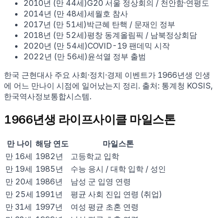
2010
년 (만
44
세)
G20 서울 정상회의 / 천안함·연평도
2014
년 (만
48
세)
세월호 참사
2017
년 (만
51
세)
박근혜 탄핵 / 문재인 정부
2018
년 (만
52
세)
평창 동계올림픽 / 남북정상회담
2020
년 (만
54
세)
COVID-19 팬데믹 시작
2022
년 (만
56
세)
윤석열 정부 출범
한국 근현대사 주요 사회·정치·경제 이벤트가
1966
년생 인생
에 어느 만나이 시점에 일어났는지 정리. 출처: 통계청 KOSIS,
한국역사정보통합시스템.
1966
년생 라이프사이클 마일스톤
만 나이
해당 연도
마일스톤
만
16
세
1982
년
고등학교 입학
만
19
세
1985
년
수능 응시 / 대학 입학 / 성인
만
20
세
1986
년
남성 군 입영 연령
만
25
세
1991
년
평균 사회 진입 연령 (취업)
만
31
세
1997
년
여성 평균 초혼 연령