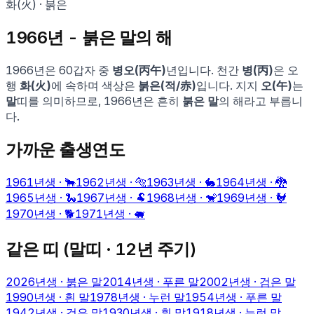
화
(
火
) ·
붉은
1966
년 -
붉은 말
의 해
1966
년은 60갑자 중
병오
(
丙午
)
년입니다. 천간
병
(
丙
)
은 오
행
화
(
火
)
에 속하며 색상은
붉은
(
적
/
赤
)
입니다. 지지
오
(
午
)
는
말
띠를 의미하므로,
1966
년은 흔히
붉은 말
의 해라고 부릅니
다.
가까운 출생연도
1961
년생 ·
🐂
1962
년생 ·
🐅
1963
년생 ·
🐇
1964
년생 ·
🐉
1965
년생 ·
🐍
1967
년생 ·
🐏
1968
년생 ·
🐒
1969
년생 ·
🐓
1970
년생 ·
🐕
1971
년생 ·
🐖
같은 띠 (
말
띠 · 12년 주기)
2026
년생 ·
붉은 말
2014
년생 ·
푸른 말
2002
년생 ·
검은 말
1990
년생 ·
흰 말
1978
년생 ·
누런 말
1954
년생 ·
푸른 말
1942
년생 ·
검은 말
1930
년생 ·
흰 말
1918
년생 ·
누런 말