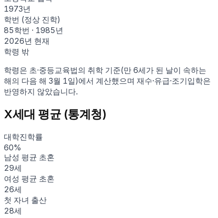
1973
년
학번 (정상 진학)
85학번
·
1985
년
2026
년 현재
학령 밖
학령은 초·중등교육법의 취학 기준(만 6세가 된 날이 속하는
해의 다음 해 3월 1일)에서 계산했으며 재수·유급·조기입학은
반영하지 않았습니다.
X세대
평균 (통계청)
대학진학률
60
%
남성 평균 초혼
29
세
여성 평균 초혼
26
세
첫 자녀 출산
28
세