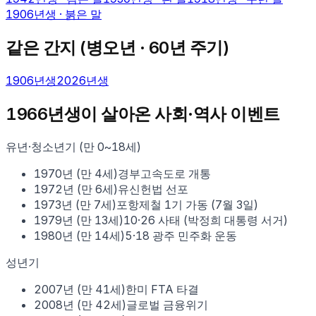
1906
년생 ·
붉은 말
같은 간지 (
병오
년 · 60년 주기)
1906
년생
2026
년생
1966
년생이 살아온 사회·역사 이벤트
유년·청소년기 (만 0~18세)
1970
년 (만
4
세)
경부고속도로 개통
1972
년 (만
6
세)
유신헌법 선포
1973
년 (만
7
세)
포항제철 1기 가동 (7월 3일)
1979
년 (만
13
세)
10·26 사태 (박정희 대통령 서거)
1980
년 (만
14
세)
5·18 광주 민주화 운동
성년기
2007
년 (만
41
세)
한미 FTA 타결
2008
년 (만
42
세)
글로벌 금융위기