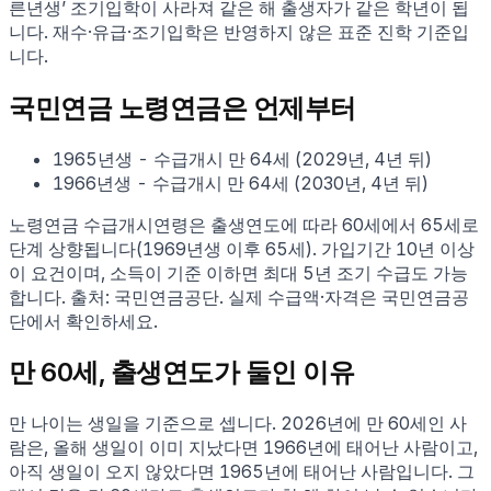
른년생’ 조기입학이 사라져 같은 해 출생자가 같은 학년이 됩
니다. 재수·유급·조기입학은 반영하지 않은 표준 진학 기준입
니다.
국민연금 노령연금은 언제부터
1965
년생
- 수급개시
만
64
세
(
2029
년,
4년 뒤
)
1966
년생
- 수급개시
만
64
세
(
2030
년,
4년 뒤
)
노령연금 수급개시연령은 출생연도에 따라 60세에서 65세로
단계 상향됩니다(1969년생 이후 65세). 가입기간 10년 이상
이 요건이며, 소득이 기준 이하면 최대 5년 조기 수급도 가능
합니다. 출처: 국민연금공단. 실제 수급액·자격은 국민연금공
단에서 확인하세요.
만
60
세, 출생연도가 둘인 이유
만 나이는 생일을 기준으로 셉니다.
2026
년에 만
60
세인 사
람은, 올해 생일이 이미 지났다면
1966
년에 태어난 사람이고,
아직 생일이 오지 않았다면
1965
년에 태어난 사람입니다. 그