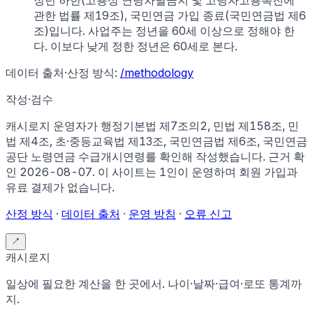
정년 하한(고용상 연령차별금지 및 고령자고용촉진에
관한 법률 제19조), 국민연금 가입 종료(국민연금법 제6
조)입니다. 사업주는 정년을 60세 이상으로 정해야 한
다. 이보다 낮게 정한 정년은 60세로 본다.
데이터 출처·산정 방식:
/methodology
작성·검수
캐시로지 운영자가
행정기본법 제7조의2, 민법 제158조, 민
법 제4조, 초·중등교육법 제13조, 국민연금법 제6조, 국민연금
공단 노령연금 수급개시연령
를 확인해 작성했습니다. 근거 확
인
2026-08-07
.
이 사이트는 1인이 운영하며 회원 가입과
유료 결제가 없습니다.
산정 방식
·
데이터 출처
·
운영 방침
·
오류 신고
↗
캐시로지
일상에 필요한 계산을 한 곳에서. 나이·날짜·급여·로또 통계까
지.