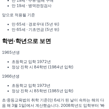
만
19
세
·
주류·담배 구매
만
19
세
·
병역판정검사
앞으로 적용될 기준
만
65
세
·
경로우대
(
5
년 뒤)
만
65
세
·
기초연금
(
5
년 뒤)
학번·학년으로 보면
1965
년생
초등학교 입학
1972
년
정상 진학 시
84학번
(
1984
년 입학)
1966
년생
초등학교 입학
1973
년
정상 진학 시
85학번
(
1985
년 입학)
초·중등교육법의 취학 기준(만 6세가 된 날이 속하는 해의 다
음 해 3월 1일)에서 계산했습니다. 2008학년도 입학부터 ‘빠