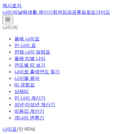
캐시로지
나이·띠
날짜
생활 계산기
최저임금
공휴일
로또
가이드
나이·띠
올해 나이표
만 나이 표
전체 나이 일람표
올해 띠별 나이
연도별 띠 보기
나이로 출생연도 찾기
나이별 용어
띠 궁합표
삼재띠
만 나이 계산기
성년·미성년 계산기
띠동갑 계산기
개나이 변환기
나이표
/
만 60세