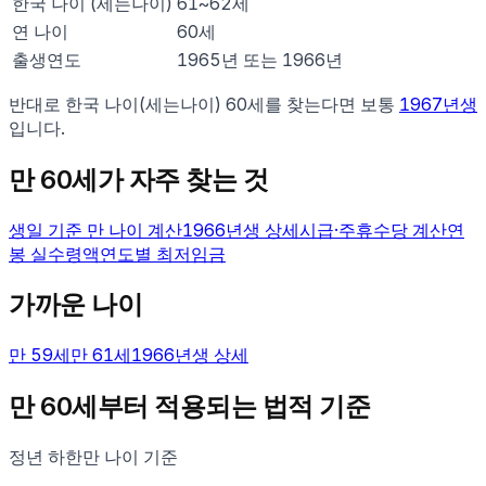
한국 나이 (세는나이)
61
~
62
세
연 나이
60
세
출생연도
1965년 또는 1966년
반대로 한국 나이(세는나이)
60
세를 찾는다면 보통
1967
년생
입니다.
만
60
세가 자주 찾는 것
생일 기준 만 나이 계산
1966
년생 상세
시급·주휴수당 계산
연
봉 실수령액
연도별 최저임금
가까운 나이
만
59
세
만
61
세
1966
년생 상세
만
60
세부터 적용되는 법적 기준
정년 하한
만 나이 기준