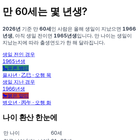
만
60
세는 몇 년생?
2026
년
기준 만
60
세
인 사람은
올해 생일이 지났으면
1966
년생
, 아직 생일 전이면
1965
년생
입니다.
만 나이는 생일이
지났는지에 따라 출생연도가 한 해 달라집니다.
생일 전인 경우
1965
년생
🐍
푸른 뱀
띠
을사
년 ·
乙巳
· 오행
목
생일 지난 경우
1966
년생
🐎
붉은 말
띠
병오
년 ·
丙午
· 오행
화
나이 환산 한눈에
만 나이
60
세