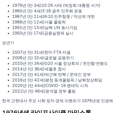
1979
년 (만
3
세)
10·26 사태 (박정희 대통령 서거)
1980
년 (만
4
세)
5·18 광주 민주화 운동
1987
년 (만
11
세)
6·10 민주항쟁 / 직선제 개헌
1988
년 (만
12
세)
서울 올림픽
1991
년 (만
15
세)
남북 UN 동시가입
1993
년 (만
17
세)
금융실명제 실시
성년기
2007
년 (만
31
세)
한미 FTA 타결
2008
년 (만
32
세)
글로벌 금융위기
2010
년 (만
34
세)
G20 서울 정상회의 / 천안함·연평도
2014
년 (만
38
세)
세월호 참사
2017
년 (만
41
세)
박근혜 탄핵 / 문재인 정부
2018
년 (만
42
세)
평창 동계올림픽 / 남북정상회담
2020
년 (만
44
세)
COVID-19 팬데믹 시작
2022
년 (만
46
세)
윤석열 정부 출범
한국 근현대사 주요 사회·정치·경제 이벤트가
1976
년생 인생에
1976
년생 라이프사이클 마일스톤