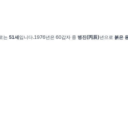
)로는
51
세
입니다.
1976
년은 60갑자 중
병진
(
丙辰
)
년으로
붉은 