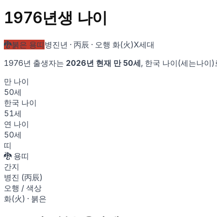
1976
년생 나이
🐉
붉은 용
띠
병진
년 ·
丙辰
· 오행
화
(
火
)
X세대
1976
년 출생자는
2026
년 현재 만
50
세
, 한국 나이(세는나이
만 나이
50
세
한국 나이
51
세
연 나이
50
세
띠
🐉
용
띠
간지
병진
(
丙辰
)
오행 / 색상
화
(
火
) ·
붉은