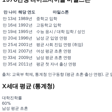
만 나이
해당 연도
마일스톤
만
13
세
1989
년
중학교 입학
만
16
세
1992
년
고등학교 입학
만
19
세
1995
년
수능 응시 / 대학 입학 / 성인
만
20
세
1996
년
남성 군 입영 연령
만
25
세
2001
년
평균 사회 진입 연령 (취업)
만
31
세
2007
년
여성 평균 초혼 연령
만
33
세
2009
년
남성 평균 초혼 연령
만
35
세
2011
년
평균 첫 자녀 출산 연령
출처: 교육부 학제, 통계청 인구동향 (평균 초혼·출산 연령). 군
X세대
평균 (통계청)
대학진학률
60
%
남성 평균 초혼