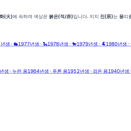
화
(
火
)
에 속하며 색상은
붉은
(
적
/
赤
)
입니다. 지지
진
(
辰
)
는
용
띠
5
년생 ·
🐇
1977
년생 ·
🐍
1978
년생 ·
🐎
1979
년생 ·
🐏
1980
년생 ·
년생 ·
누런 용
1964
년생 ·
푸른 용
1952
년생 ·
검은 용
1940
년생 