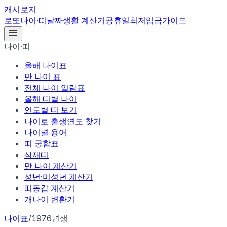
캐시로지
로또
나이·띠
날짜
생활 계산기
공휴일
최저임금
가이드
나이·띠
올해 나이표
만 나이 표
전체 나이 일람표
올해 띠별 나이
연도별 띠 보기
나이로 출생연도 찾기
나이별 용어
띠 궁합표
삼재띠
만 나이 계산기
성년·미성년 계산기
띠동갑 계산기
개나이 변환기
나이표
/
1976년생