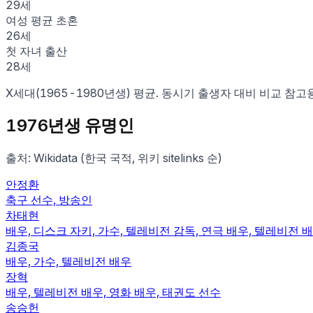
29
세
여성 평균 초혼
26
세
첫 자녀 출산
28
세
X세대
(
1965
-
1980
년생) 평균. 동시기 출생자 대비 비교 참고
1976
년생 유명인
출처: Wikidata (한국 국적, 위키 sitelinks 순)
안정환
축구 선수, 방송인
차태현
배우, 디스크 자키, 가수, 텔레비전 감독, 연극 배우, 텔레비전 배
김종국
배우, 가수, 텔레비전 배우
장혁
배우, 텔레비전 배우, 영화 배우, 태권도 선수
송승헌