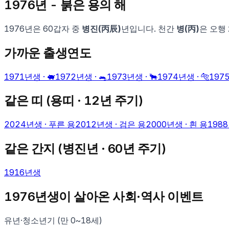
1976
년 -
붉은 용
의 해
1976
년은 60갑자 중
병진
(
丙辰
)
년입니다. 천간
병
(
丙
)
은 오행
가까운 출생연도
1971
년생 ·
🐖
1972
년생 ·
🐀
1973
년생 ·
🐂
1974
년생 ·
🐅
197
같은 띠 (
용
띠 · 12년 주기)
2024
년생 ·
푸른 용
2012
년생 ·
검은 용
2000
년생 ·
흰 용
1988
같은 간지 (
병진
년 · 60년 주기)
1916
년생
1976
년생이 살아온 사회·역사 이벤트
유년·청소년기 (만 0~18세)