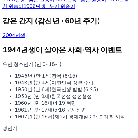
흰 원숭이
1908
년생 ·
누런 원숭이
같은 간지 (
갑신
년 · 60년 주기)
2004
년생
1944
년생이 살아온 사회·역사 이벤트
유년·청소년기 (만 0~18세)
1945
년 (만
1
세)
광복 (8·15)
1948
년 (만
4
세)
대한민국 정부 수립
1950
년 (만
6
세)
한국전쟁 발발 (6·25)
1953
년 (만
9
세)
한국전쟁 정전협정
1960
년 (만
16
세)
4·19 혁명
1961
년 (만
17
세)
5·16 군사정변
1962
년 (만
18
세)
제1차 경제개발 5개년 계획 시작
성년기