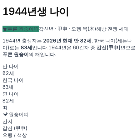
1944
년생 나이
🐒
푸른 원숭이
띠
갑신
년 ·
甲申
· 오행
목
(
木
)
해방·전쟁 세대
1944
년 출생자는
2026
년 현재 만
82
세
, 한국 나이(세는나
이)로는
83
세
입니다.
1944
년은 60갑자 중
갑신
(
甲申
)
년으로
푸른 원숭이
의 해입니다.
만 나이
82
세
한국 나이
83
세
연 나이
82
세
띠
🐒
원숭이
띠
간지
갑신
(
甲申
)
오행 / 색상