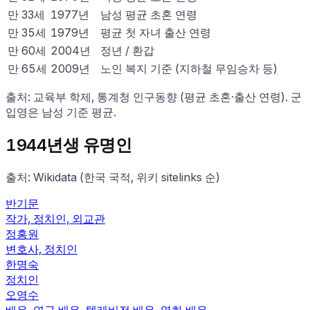
만
33
세
1977
년
남성 평균 초혼 연령
만
35
세
1979
년
평균 첫 자녀 출산 연령
만
60
세
2004
년
정년 / 환갑
만
65
세
2009
년
노인 복지 기준 (지하철 무임승차 등)
출처: 교육부 학제, 통계청 인구동향 (평균 초혼·출산 연령). 군
입영은 남성 기준 평균.
1944
년생 유명인
출처: Wikidata (한국 국적, 위키 sitelinks 순)
반기문
작가, 정치인, 외교관
정홍원
변호사, 정치인
한명숙
정치인
오영수
배우, 연극 배우, 텔레비전 배우, 영화 배우