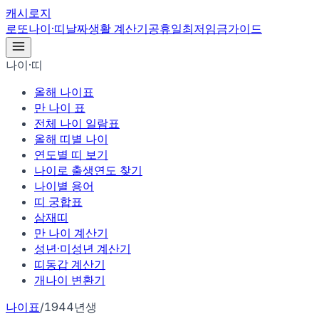
캐시로지
로또
나이·띠
날짜
생활 계산기
공휴일
최저임금
가이드
나이·띠
올해 나이표
만 나이 표
전체 나이 일람표
올해 띠별 나이
연도별 띠 보기
나이로 출생연도 찾기
나이별 용어
띠 궁합표
삼재띠
만 나이 계산기
성년·미성년 계산기
띠동갑 계산기
개나이 변환기
나이표
/
1944년생