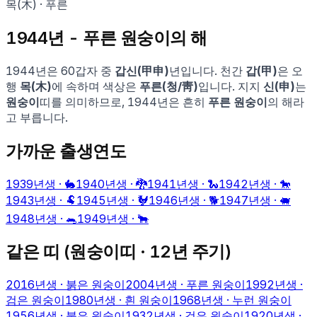
목
(
木
) ·
푸른
1944
년 -
푸른 원숭이
의 해
1944
년은 60갑자 중
갑신
(
甲申
)
년입니다. 천간
갑
(
甲
)
은 오
행
목
(
木
)
에 속하며 색상은
푸른
(
청
/
靑
)
입니다. 지지
신
(
申
)
는
원숭이
띠를 의미하므로,
1944
년은 흔히
푸른 원숭이
의 해라
고 부릅니다.
가까운 출생연도
1939
년생 ·
🐇
1940
년생 ·
🐉
1941
년생 ·
🐍
1942
년생 ·
🐎
1943
년생 ·
🐏
1945
년생 ·
🐓
1946
년생 ·
🐕
1947
년생 ·
🐖
1948
년생 ·
🐀
1949
년생 ·
🐂
같은 띠 (
원숭이
띠 · 12년 주기)
2016
년생 ·
붉은 원숭이
2004
년생 ·
푸른 원숭이
1992
년생 ·
검은 원숭이
1980
년생 ·
흰 원숭이
1968
년생 ·
누런 원숭이
1956
년생 ·
붉은 원숭이
1932
년생 ·
검은 원숭이
1920
년생 ·