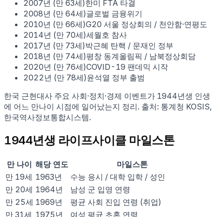
2007
년 (만
63
세)
한미 FTA 타결
2008
년 (만
64
세)
글로벌 금융위기
2010
년 (만
66
세)
G20 서울 정상회의 / 천안함·연평도
2014
년 (만
70
세)
세월호 참사
2017
년 (만
73
세)
박근혜 탄핵 / 문재인 정부
2018
년 (만
74
세)
평창 동계올림픽 / 남북정상회담
2020
년 (만
76
세)
COVID-19 팬데믹 시작
2022
년 (만
78
세)
윤석열 정부 출범
한국 근현대사 주요 사회·정치·경제 이벤트가
1944
년생 인생
에 어느 만나이 시점에 일어났는지 정리. 출처: 통계청 KOSIS,
한국역사정보통합시스템.
1944
년생 라이프사이클 마일스톤
만 나이
해당 연도
마일스톤
만
19
세
1963
년
수능 응시 / 대학 입학 / 성인
만
20
세
1964
년
남성 군 입영 연령
만
25
세
1969
년
평균 사회 진입 연령 (취업)
만
31
세
1975
년
여성 평균 초혼 연령