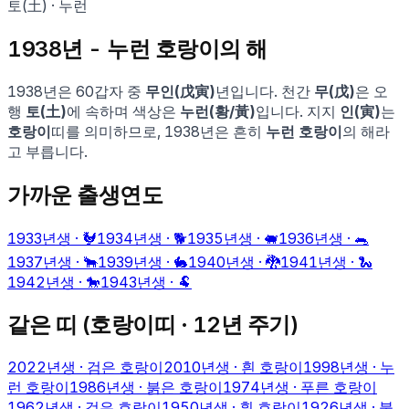
토
(
土
) ·
누런
1938
년 -
누런 호랑이
의 해
1938
년은 60갑자 중
무인
(
戊寅
)
년입니다. 천간
무
(
戊
)
은 오
행
토
(
土
)
에 속하며 색상은
누런
(
황
/
黃
)
입니다. 지지
인
(
寅
)
는
호랑이
띠를 의미하므로,
1938
년은 흔히
누런 호랑이
의 해라
고 부릅니다.
가까운 출생연도
1933
년생 ·
🐓
1934
년생 ·
🐕
1935
년생 ·
🐖
1936
년생 ·
🐀
1937
년생 ·
🐂
1939
년생 ·
🐇
1940
년생 ·
🐉
1941
년생 ·
🐍
1942
년생 ·
🐎
1943
년생 ·
🐏
같은 띠 (
호랑이
띠 · 12년 주기)
2022
년생 ·
검은 호랑이
2010
년생 ·
흰 호랑이
1998
년생 ·
누
런 호랑이
1986
년생 ·
붉은 호랑이
1974
년생 ·
푸른 호랑이
1962
년생 ·
검은 호랑이
1950
년생 ·
흰 호랑이
1926
년생 ·
붉