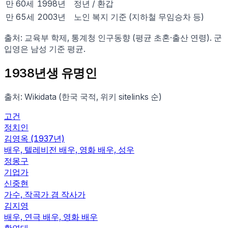
만
60
세
1998
년
정년 / 환갑
만
65
세
2003
년
노인 복지 기준 (지하철 무임승차 등)
출처: 교육부 학제, 통계청 인구동향 (평균 초혼·출산 연령). 군
입영은 남성 기준 평균.
1938
년생 유명인
출처: Wikidata (한국 국적, 위키 sitelinks 순)
고건
정치인
김영옥 (1937년)
배우, 텔레비전 배우, 영화 배우, 성우
정몽구
기업가
신중현
가수, 작곡가 겸 작사가
김지영
배우, 연극 배우, 영화 배우
황연대