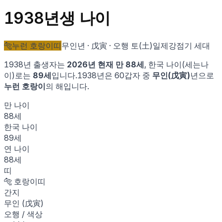
1938
년생 나이
🐅
누런 호랑이
띠
무인
년 ·
戊寅
· 오행
토
(
土
)
일제강점기 세대
1938
년 출생자는
2026
년 현재 만
88
세
, 한국 나이(세는나
이)로는
89
세
입니다.
1938
년은 60갑자 중
무인
(
戊寅
)
년으로
누런 호랑이
의 해입니다.
만 나이
88
세
한국 나이
89
세
연 나이
88
세
띠
🐅
호랑이
띠
간지
무인
(
戊寅
)
오행 / 색상