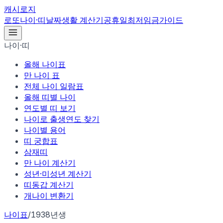
캐시로지
로또
나이·띠
날짜
생활 계산기
공휴일
최저임금
가이드
나이·띠
올해 나이표
만 나이 표
전체 나이 일람표
올해 띠별 나이
연도별 띠 보기
나이로 출생연도 찾기
나이별 용어
띠 궁합표
삼재띠
만 나이 계산기
성년·미성년 계산기
띠동갑 계산기
개나이 변환기
나이표
/
1938년생