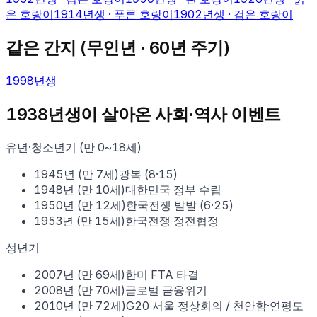
은 호랑이
1914
년생 ·
푸른 호랑이
1902
년생 ·
검은 호랑이
같은 간지 (
무인
년 · 60년 주기)
1998
년생
1938
년생이 살아온 사회·역사 이벤트
유년·청소년기 (만 0~18세)
1945
년 (만
7
세)
광복 (8·15)
1948
년 (만
10
세)
대한민국 정부 수립
1950
년 (만
12
세)
한국전쟁 발발 (6·25)
1953
년 (만
15
세)
한국전쟁 정전협정
성년기
2007
년 (만
69
세)
한미 FTA 타결
2008
년 (만
70
세)
글로벌 금융위기
2010
년 (만
72
세)
G20 서울 정상회의 / 천안함·연평도