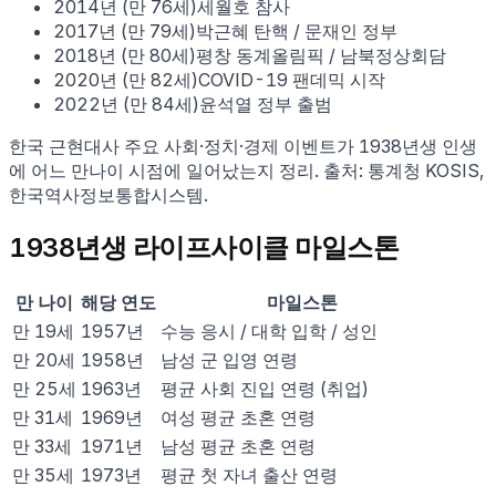
2014
년 (만
76
세)
세월호 참사
2017
년 (만
79
세)
박근혜 탄핵 / 문재인 정부
2018
년 (만
80
세)
평창 동계올림픽 / 남북정상회담
2020
년 (만
82
세)
COVID-19 팬데믹 시작
2022
년 (만
84
세)
윤석열 정부 출범
한국 근현대사 주요 사회·정치·경제 이벤트가
1938
년생 인생
에 어느 만나이 시점에 일어났는지 정리. 출처: 통계청 KOSIS,
한국역사정보통합시스템.
1938
년생 라이프사이클 마일스톤
만 나이
해당 연도
마일스톤
만
19
세
1957
년
수능 응시 / 대학 입학 / 성인
만
20
세
1958
년
남성 군 입영 연령
만
25
세
1963
년
평균 사회 진입 연령 (취업)
만
31
세
1969
년
여성 평균 초혼 연령
만
33
세
1971
년
남성 평균 초혼 연령
만
35
세
1973
년
평균 첫 자녀 출산 연령