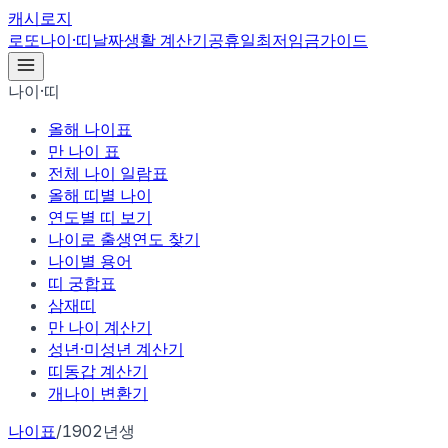
캐시로지
로또
나이·띠
날짜
생활 계산기
공휴일
최저임금
가이드
나이·띠
올해 나이표
만 나이 표
전체 나이 일람표
올해 띠별 나이
연도별 띠 보기
나이로 출생연도 찾기
나이별 용어
띠 궁합표
삼재띠
만 나이 계산기
성년·미성년 계산기
띠동갑 계산기
개나이 변환기
나이표
/
1902년생