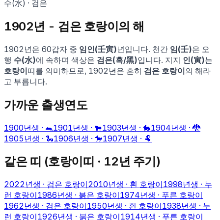
수
(
水
) ·
검은
1902
년 -
검은 호랑이
의 해
1902
년은 60갑자 중
임인
(
壬寅
)
년입니다. 천간
임
(
壬
)
은 오
행
수
(
水
)
에 속하며 색상은
검은
(
흑
/
黑
)
입니다. 지지
인
(
寅
)
는
호랑이
띠를 의미하므로,
1902
년은 흔히
검은 호랑이
의 해라
고 부릅니다.
가까운 출생연도
1900
년생 ·
🐀
1901
년생 ·
🐂
1903
년생 ·
🐇
1904
년생 ·
🐉
1905
년생 ·
🐍
1906
년생 ·
🐎
1907
년생 ·
🐏
같은 띠 (
호랑이
띠 · 12년 주기)
2022
년생 ·
검은 호랑이
2010
년생 ·
흰 호랑이
1998
년생 ·
누
런 호랑이
1986
년생 ·
붉은 호랑이
1974
년생 ·
푸른 호랑이
1962
년생 ·
검은 호랑이
1950
년생 ·
흰 호랑이
1938
년생 ·
누
런 호랑이
1926
년생 ·
붉은 호랑이
1914
년생 ·
푸른 호랑이