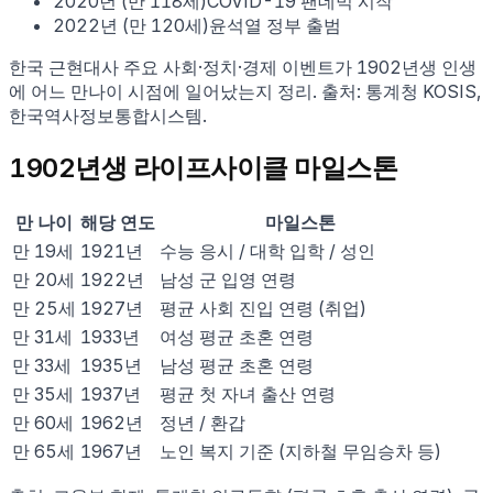
2020
년 (만
118
세)
COVID-19 팬데믹 시작
2022
년 (만
120
세)
윤석열 정부 출범
한국 근현대사 주요 사회·정치·경제 이벤트가
1902
년생 인생
에 어느 만나이 시점에 일어났는지 정리. 출처: 통계청 KOSIS,
한국역사정보통합시스템.
1902
년생 라이프사이클 마일스톤
만 나이
해당 연도
마일스톤
만
19
세
1921
년
수능 응시 / 대학 입학 / 성인
만
20
세
1922
년
남성 군 입영 연령
만
25
세
1927
년
평균 사회 진입 연령 (취업)
만
31
세
1933
년
여성 평균 초혼 연령
만
33
세
1935
년
남성 평균 초혼 연령
만
35
세
1937
년
평균 첫 자녀 출산 연령
만
60
세
1962
년
정년 / 환갑
만
65
세
1967
년
노인 복지 기준 (지하철 무임승차 등)