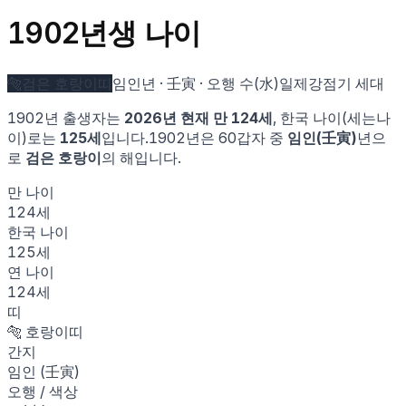
1902
년생 나이
🐅
검은 호랑이
띠
임인
년 ·
壬寅
· 오행
수
(
水
)
일제강점기 세대
1902
년 출생자는
2026
년 현재 만
124
세
, 한국 나이(세는나
이)로는
125
세
입니다.
1902
년은 60갑자 중
임인
(
壬寅
)
년으
로
검은 호랑이
의 해입니다.
만 나이
124
세
한국 나이
125
세
연 나이
124
세
띠
🐅
호랑이
띠
간지
임인
(
壬寅
)
오행 / 색상