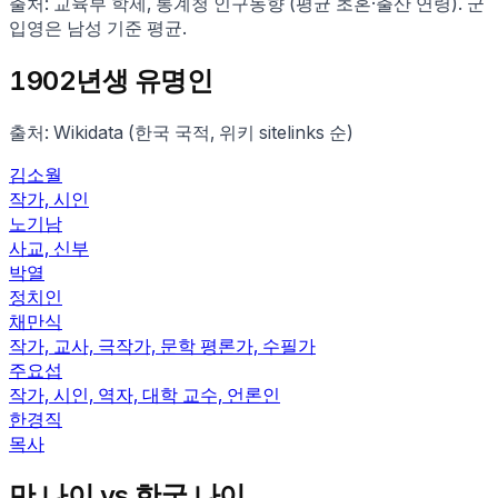
출처: 교육부 학제, 통계청 인구동향 (평균 초혼·출산 연령). 군
입영은 남성 기준 평균.
1902
년생 유명인
출처: Wikidata (한국 국적, 위키 sitelinks 순)
김소월
작가, 시인
노기남
사교, 신부
박열
정치인
채만식
작가, 교사, 극작가, 문학 평론가, 수필가
주요섭
작가, 시인, 역자, 대학 교수, 언론인
한경직
목사
만 나이 vs 한국 나이