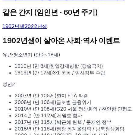
같은 간지 (
임인
년 · 60년 주기)
1962
년생
2022
년생
1902
년생이 살아온 사회·역사 이벤트
유년·청소년기 (만 0~18세)
1910
년 (만
8
세)
한일강제병합 (경술국치)
1919
년 (만
17
세)
3·1 운동 / 임시정부 수립
성년기
2007
년 (만
105
세)
한미 FTA 타결
2008
년 (만
106
세)
글로벌 금융위기
2010
년 (만
108
세)
G20 서울 정상회의 / 천안함·연평도
2014
년 (만
112
세)
세월호 참사
2017
년 (만
115
세)
박근혜 탄핵 / 문재인 정부
2018
년 (만
116
세)
평창 동계올림픽 / 남북정상회담