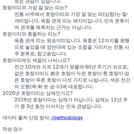
보는 관습이 있습니다.
호랑이띠와 가장 잘 맞는 띠는?
전통 사주에서 호랑이띠와 가장 잘 맞는 띠(삼합)는 말·
개띠입니다. 육합 관계 띠는 돼지띠입니다. 민속 분류이
며 관계를 예측하는 근거는 아닙니다.
호랑이띠와 충돌하는 띠는?
육충 관계 띠는 원숭이띠입니다. 육충은 12지지를 원형
으로 놓았을 때 정반대에 있는 조합을 가리키는 전통 사
주 분류로, 참고용입니다.
호랑이띠에도 색깔이 나뉘나요?
천간 10개와 지지 12개가 맞물려 60년 주기가 되므로,
같은 호랑이띠도 붉은 호랑이·누런 호랑이·흰 호랑이·검
은 호랑이·푸른 호랑이 다섯 가지로 나뉩니다. 색은 천간
의 오행(목·화·토·금·수)에 대응합니다.
2026년 호랑이띠는 삼재인가요?
2026년 호랑이띠는 삼재가 아닙니다. 삼재는 12년 주
기 중 3년 동안 이어지는 민속 관념입니다.
데이터 출처·산정 방식:
/methodology
작성·검수