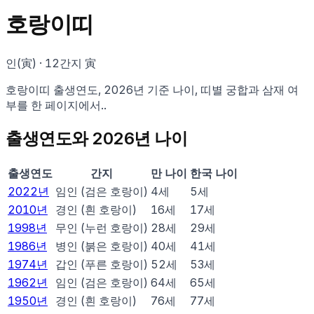
호랑이
띠
인(寅)
· 12간지
寅
호랑이
띠 출생연도,
2026
년 기준 나이, 띠별 궁합과 삼재 여
부를 한 페이지에서.
.
출생연도와
2026
년 나이
출생연도
간지
만 나이
한국 나이
2022
년
임인
(
검은 호랑이
)
4
세
5
세
2010
년
경인
(
흰 호랑이
)
16
세
17
세
1998
년
무인
(
누런 호랑이
)
28
세
29
세
1986
년
병인
(
붉은 호랑이
)
40
세
41
세
1974
년
갑인
(
푸른 호랑이
)
52
세
53
세
1962
년
임인
(
검은 호랑이
)
64
세
65
세
1950
년
경인
(
흰 호랑이
)
76
세
77
세