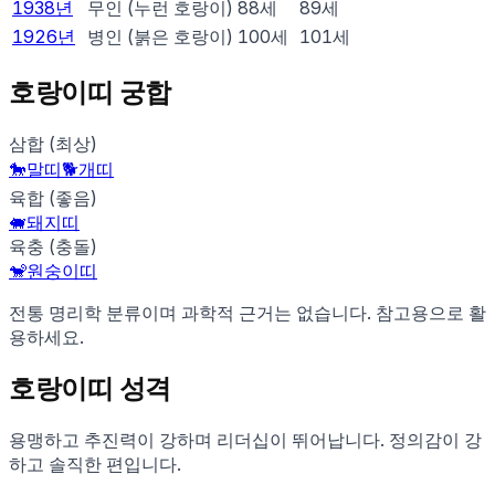
1938
년
무인
(
누런 호랑이
)
88
세
89
세
1926
년
병인
(
붉은 호랑이
)
100
세
101
세
호랑이
띠 궁합
삼합 (최상)
🐎
말
띠
🐕
개
띠
육합 (좋음)
🐖
돼지
띠
육충 (충돌)
🐒
원숭이
띠
전통 명리학 분류이며 과학적 근거는 없습니다. 참고용으로 활
용하세요.
호랑이
띠 성격
용맹하고 추진력이 강하며 리더십이 뛰어납니다. 정의감이 강
하고 솔직한 편입니다.