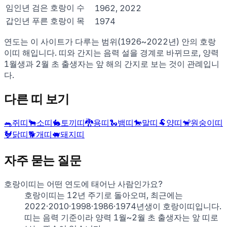
임인
년
검은 호랑이
수
1962, 2022
갑인
년
푸른 호랑이
목
1974
연도는 이 사이트가 다루는 범위(
1926
~
2022
년) 안의
호랑
이
띠 해입니다. 띠와 간지는 음력 설을 경계로 바뀌므로, 양력
1월생과 2월 초 출생자는 앞 해의 간지로 보는 것이 관례입니
다.
다른 띠 보기
🐀
쥐
띠
🐂
소
띠
🐇
토끼
띠
🐉
용
띠
🐍
뱀
띠
🐎
말
띠
🐏
양
띠
🐒
원숭이
띠
🐓
닭
띠
🐕
개
띠
🐖
돼지
띠
자주 묻는 질문
호랑이띠는 어떤 연도에 태어난 사람인가요?
호랑이띠는 12년 주기로 돌아오며, 최근에는
2022·2010·1998·1986·1974년생이 호랑이띠입니다.
띠는 음력 기준이라 양력 1월~2월 초 출생자는 앞 띠로