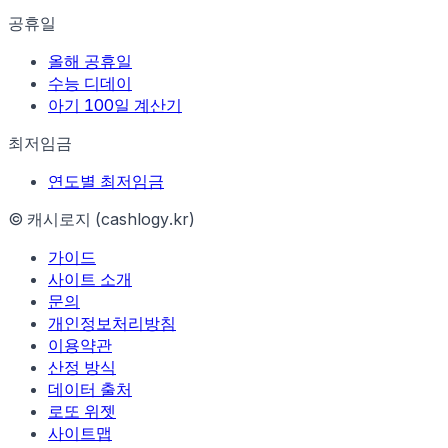
공휴일
올해 공휴일
수능 디데이
아기 100일 계산기
최저임금
연도별 최저임금
© 캐시로지 (cashlogy.kr)
가이드
사이트 소개
문의
개인정보처리방침
이용약관
산정 방식
데이터 출처
로또 위젯
사이트맵