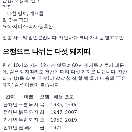
관용, 포용력, 인내
약점
지나친 양보, 게으름
잘 맞는 직업
요식·서비스·복지·농축산
전통 사주의 일반론입니다. 개인차가 크니 가벼운 참고로만.
오행으로 나뉘는 다섯
돼지
띠
천간 10개와 지지 12개가 맞물려 60년 주기를 이루기 때문
에, 같은
돼지
띠라도 천간에 따라 다섯 가지로 나뉩니다. 천간
의 오행(목·화·토·금·수)이 각각 청·적·황·백·흑에 대응해 ‘
푸른
돼지
’ 같은 이름이 붙습니다.
간지
이름
오행
해당 연도
을해
년
푸른 돼지
목
1935, 1995
정해
년
붉은 돼지
화
1947, 2007
기해
년
누런 돼지
토
1959, 2019
신해
년
흰 돼지
금
1971