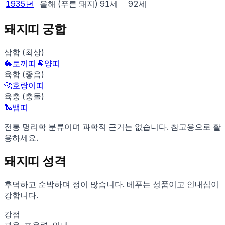
1935
년
을해
(
푸른 돼지
)
91
세
92
세
돼지
띠 궁합
삼합 (최상)
🐇
토끼
띠
🐏
양
띠
육합 (좋음)
🐅
호랑이
띠
육충 (충돌)
🐍
뱀
띠
전통 명리학 분류이며 과학적 근거는 없습니다. 참고용으로 활
용하세요.
돼지
띠 성격
후덕하고 순박하며 정이 많습니다. 베푸는 성품이고 인내심이
강합니다.
강점