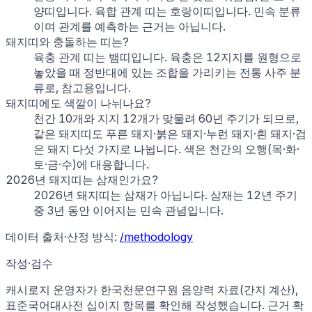
양띠입니다. 육합 관계 띠는 호랑이띠입니다. 민속 분류
이며 관계를 예측하는 근거는 아닙니다.
돼지띠와 충돌하는 띠는?
육충 관계 띠는 뱀띠입니다. 육충은 12지지를 원형으로
놓았을 때 정반대에 있는 조합을 가리키는 전통 사주 분
류로, 참고용입니다.
돼지띠에도 색깔이 나뉘나요?
천간 10개와 지지 12개가 맞물려 60년 주기가 되므로,
같은 돼지띠도 푸른 돼지·붉은 돼지·누런 돼지·흰 돼지·검
은 돼지 다섯 가지로 나뉩니다. 색은 천간의 오행(목·화·
토·금·수)에 대응합니다.
2026년 돼지띠는 삼재인가요?
2026년 돼지띠는 삼재가 아닙니다. 삼재는 12년 주기
중 3년 동안 이어지는 민속 관념입니다.
데이터 출처·산정 방식:
/methodology
작성·검수
캐시로지 운영자가
한국천문연구원 음양력 자료(간지 계산),
표준국어대사전 십이지 항목
를 확인해 작성했습니다. 근거 확