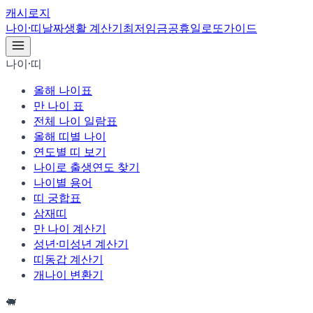
캐시로지
나이·띠
날짜
생활 계산기
최저임금
공휴일
로또
가이드
나이·띠
올해 나이표
만 나이 표
전체 나이 일람표
올해 띠별 나이
연도별 띠 보기
나이로 출생연도 찾기
나이별 용어
띠 궁합표
삼재띠
만 나이 계산기
성년·미성년 계산기
띠동갑 계산기
개나이 변환기
🐖