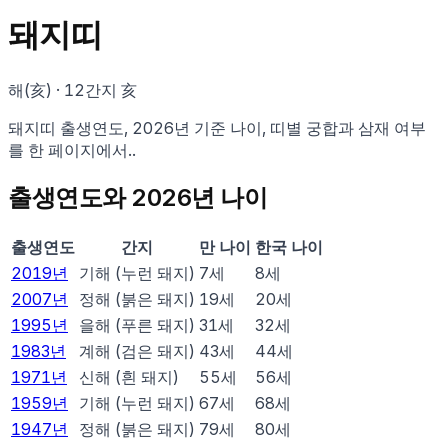
돼지
띠
해(亥)
· 12간지
亥
돼지
띠 출생연도,
2026
년 기준 나이, 띠별 궁합과 삼재 여부
를 한 페이지에서.
.
출생연도와
2026
년 나이
출생연도
간지
만 나이
한국 나이
2019
년
기해
(
누런 돼지
)
7
세
8
세
2007
년
정해
(
붉은 돼지
)
19
세
20
세
1995
년
을해
(
푸른 돼지
)
31
세
32
세
1983
년
계해
(
검은 돼지
)
43
세
44
세
1971
년
신해
(
흰 돼지
)
55
세
56
세
1959
년
기해
(
누런 돼지
)
67
세
68
세
1947
년
정해
(
붉은 돼지
)
79
세
80
세