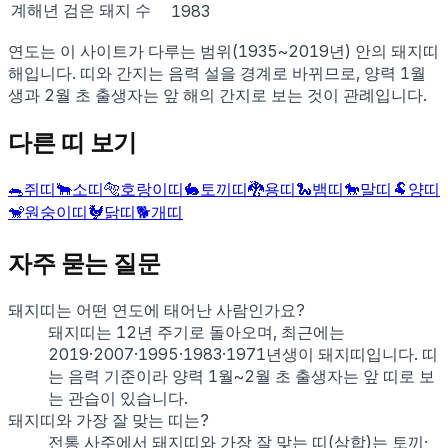
계해
년
검은 돼지
수
1983
연도는 이 사이트가 다루는 범위(
1935
~
2019
년) 안의
돼지
띠
해입니다. 띠와 간지는 음력 설을 경계로 바뀌므로, 양력 1월
생과 2월 초 출생자는 앞 해의 간지로 보는 것이 관례입니다.
다른 띠 보기
🐀
쥐
띠
🐂
소
띠
🐅
호랑이
띠
🐇
토끼
띠
🐉
용
띠
🐍
뱀
띠
🐎
말
띠
🐏
양
띠
🐒
원숭이
띠
🐓
닭
띠
🐕
개
띠
자주 묻는 질문
돼지띠는 어떤 연도에 태어난 사람인가요?
돼지띠는 12년 주기로 돌아오며, 최근에는
2019·2007·1995·1983·1971년생이 돼지띠입니다. 띠
는 음력 기준이라 양력 1월~2월 초 출생자는 앞 띠로 보
는 관습이 있습니다.
돼지띠와 가장 잘 맞는 띠는?
전통 사주에서 돼지띠와 가장 잘 맞는 띠(삼합)는 토끼·