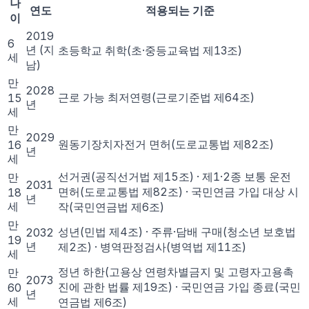
나
연도
적용되는 기준
이
2019
6
년
(지
초등학교 취학(초·중등교육법 제13조)
세
남)
만
2028
근로 가능 최저연령(근로기준법 제64조)
15
년
세
만
2029
원동기장치자전거 면허(도로교통법 제82조)
16
년
세
선거권(공직선거법 제15조) · 제1·2종 보통 운전
만
2031
면허(도로교통법 제82조) · 국민연금 가입 대상 시
18
년
세
작(국민연금법 제6조)
만
성년(민법 제4조) · 주류·담배 구매(청소년 보호법
2032
19
년
제2조) · 병역판정검사(병역법 제11조)
세
정년 하한(고용상 연령차별금지 및 고령자고용촉
만
2073
진에 관한 법률 제19조) · 국민연금 가입 종료(국민
60
년
세
연금법 제6조)