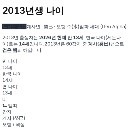
2013
년생 나이
🐍
검은 뱀
띠
계사
년 ·
癸巳
· 오행
수
(
水
)
알파 세대 (Gen Alpha)
2013
년 출생자는
2026
년 현재 만
13
세
, 한국 나이(세는나
이)로는
14
세
입니다.
2013
년은 60갑자 중
계사
(
癸巳
)
년으로
검은 뱀
의 해입니다.
만 나이
13
세
한국 나이
14
세
연 나이
13
세
띠
🐍
뱀
띠
간지
계사
(
癸巳
)
오행 / 색상