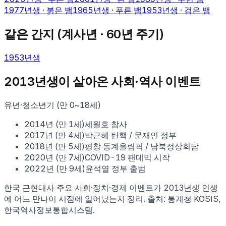
1977
년생 ·
붉은 뱀
1965
년생 ·
푸른 뱀
1953
년생 ·
검은 뱀
같은 간지 (
계사
년 · 60년 주기)
1953
년생
2013
년생이 살아온 사회·역사 이벤트
유년·청소년기 (만 0~18세)
2014
년 (만
1
세)
세월호 참사
2017
년 (만
4
세)
박근혜 탄핵 / 문재인 정부
2018
년 (만
5
세)
평창 동계올림픽 / 남북정상회담
2020
년 (만
7
세)
COVID-19 팬데믹 시작
2022
년 (만
9
세)
윤석열 정부 출범
한국 근현대사 주요 사회·정치·경제 이벤트가
2013
년생 인생
에 어느 만나이 시점에 일어났는지 정리. 출처: 통계청 KOSIS,
한국역사정보통합시스템.