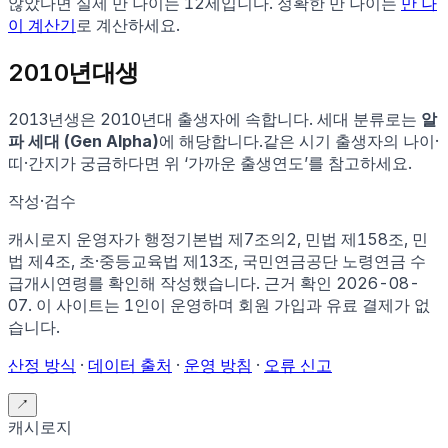
않았다면 실제 만 나이는
12
세입니다. 정확한 만 나이는
만 나
이 계산기
로 계산하세요.
2010
년대생
2013
년생은
2010
년대 출생자에 속합니다.
세대 분류로는
알
파 세대 (Gen Alpha)
에 해당합니다.
같은 시기 출생자의 나이·
띠·간지가 궁금하다면 위 ‘가까운 출생연도’를 참고하세요.
작성·검수
캐시로지 운영자가
행정기본법 제7조의2, 민법 제158조, 민
법 제4조, 초·중등교육법 제13조, 국민연금공단 노령연금 수
급개시연령
를 확인해 작성했습니다. 근거 확인
2026-08-
07
.
이 사이트는 1인이 운영하며 회원 가입과 유료 결제가 없
습니다.
산정 방식
·
데이터 출처
·
운영 방침
·
오류 신고
↗
캐시로지