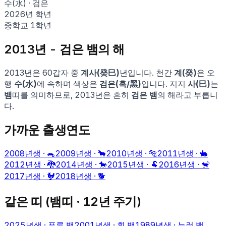
수
(
水
) ·
검은
2026
년 학년
중학교 1학년
2013
년 -
검은 뱀
의 해
2013
년은 60갑자 중
계사
(
癸巳
)
년입니다. 천간
계
(
癸
)
은 오
행
수
(
水
)
에 속하며 색상은
검은
(
흑
/
黑
)
입니다. 지지
사
(
巳
)
는
뱀
띠를 의미하므로,
2013
년은 흔히
검은 뱀
의 해라고 부릅니
다.
가까운 출생연도
2008
년생 ·
🐀
2009
년생 ·
🐂
2010
년생 ·
🐅
2011
년생 ·
🐇
2012
년생 ·
🐉
2014
년생 ·
🐎
2015
년생 ·
🐏
2016
년생 ·
🐒
2017
년생 ·
🐓
2018
년생 ·
🐕
같은 띠 (
뱀
띠 · 12년 주기)
2025
년생 ·
푸른 뱀
2001
년생 ·
흰 뱀
1989
년생 ·
누런 뱀