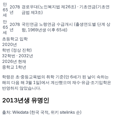
만
경로우대(노인복지법 제26조) · 기초연금(기초연
2078
65
년
금법 제3조)
세
만
국민연금 노령연금 수급개시 (출생연도별 단계 상
2078
65
년
향, 1969년생 이후 65세)
세
초등학교 입학
2020
년
학번 (정상 진학)
32학번
·
2032
년
2026
년 현재
중학교 1학년
학령은 초·중등교육법의 취학 기준(만 6세가 된 날이 속하는
해의 다음 해 3월 1일)에서 계산했으며 재수·유급·조기입학은
반영하지 않았습니다.
2013
년생 유명인
출처: Wikidata (한국 국적, 위키 sitelinks 순)