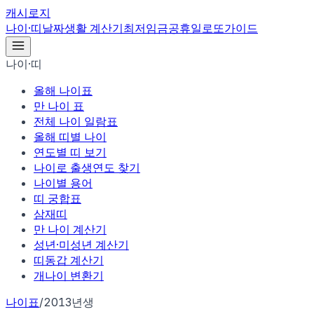
캐시로지
나이·띠
날짜
생활 계산기
최저임금
공휴일
로또
가이드
나이·띠
올해 나이표
만 나이 표
전체 나이 일람표
올해 띠별 나이
연도별 띠 보기
나이로 출생연도 찾기
나이별 용어
띠 궁합표
삼재띠
만 나이 계산기
성년·미성년 계산기
띠동갑 계산기
개나이 변환기
나이표
/
2013년생