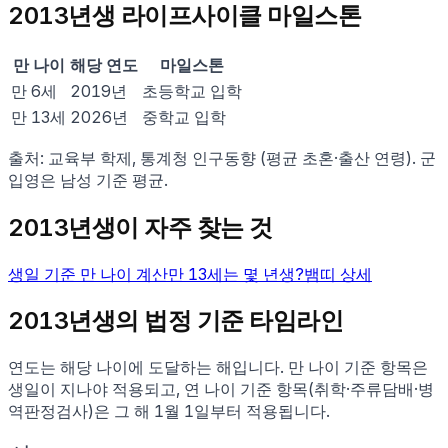
2013
년생 라이프사이클 마일스톤
만 나이
해당 연도
마일스톤
만
6
세
2019
년
초등학교 입학
만
13
세
2026
년
중학교 입학
출처: 교육부 학제, 통계청 인구동향 (평균 초혼·출산 연령). 군
입영은 남성 기준 평균.
2013
년생이 자주 찾는 것
생일 기준 만 나이 계산
만
13
세는 몇 년생?
뱀
띠 상세
2013
년생의 법정 기준 타임라인
연도는 해당 나이에 도달하는 해입니다. 만 나이 기준 항목은
생일이 지나야 적용되고, 연 나이 기준 항목(취학·주류담배·병
역판정검사)은 그 해 1월 1일부터 적용됩니다.