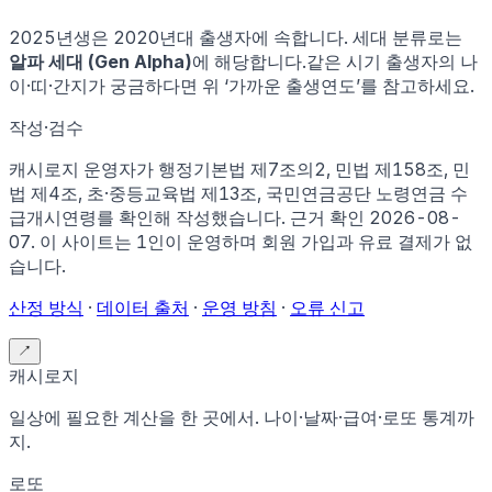
2025
년생은
2020
년대 출생자에 속합니다.
세대 분류로는
알파 세대 (Gen Alpha)
에 해당합니다.
같은 시기 출생자의 나
이·띠·간지가 궁금하다면 위 ‘가까운 출생연도’를 참고하세요.
작성·검수
캐시로지 운영자가
행정기본법 제7조의2, 민법 제158조, 민
법 제4조, 초·중등교육법 제13조, 국민연금공단 노령연금 수
급개시연령
를 확인해 작성했습니다. 근거 확인
2026-08-
07
.
이 사이트는 1인이 운영하며 회원 가입과 유료 결제가 없
습니다.
산정 방식
·
데이터 출처
·
운영 방침
·
오류 신고
↗
캐시로지
일상에 필요한 계산을 한 곳에서. 나이·날짜·급여·로또 통계까
지.
로또