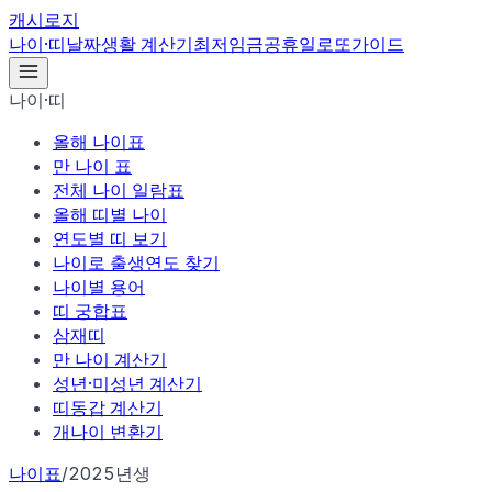
캐시로지
나이·띠
날짜
생활 계산기
최저임금
공휴일
로또
가이드
나이·띠
올해 나이표
만 나이 표
전체 나이 일람표
올해 띠별 나이
연도별 띠 보기
나이로 출생연도 찾기
나이별 용어
띠 궁합표
삼재띠
만 나이 계산기
성년·미성년 계산기
띠동갑 계산기
개나이 변환기
나이표
/
2025년생