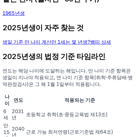
1965
년생
2025
년생이 자주 찾는 것
생일 기준 만 나이 계산
만
1
세는 몇 년생?
뱀
띠 상세
2025
년생의 법정 기준 타임라인
연도는 해당 나이에 도달하는 해입니다. 만 나이 기준 항목은
생일이 지나야 적용되고, 연 나이 기준 항목(취학·주류담배·병
역판정검사)은 그 해 1월 1일부터 적용됩니다.
나
연도
적용되는 기준
이
6
2031
초등학교 취학(초·중등교육법 제13조)
세
년
만
2040
근로 가능 최저연령(근로기준법 제64조)
15
년