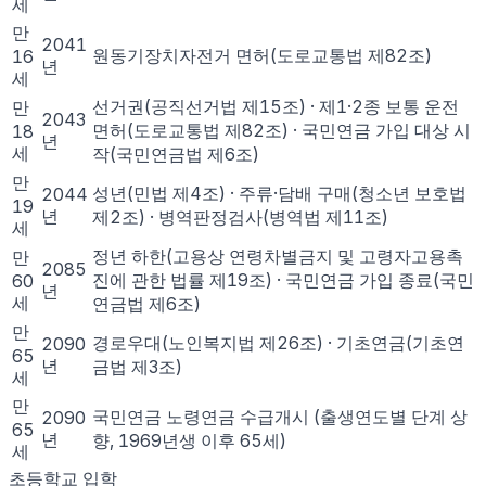
세
만
2041
원동기장치자전거 면허(도로교통법 제82조)
16
년
세
선거권(공직선거법 제15조) · 제1·2종 보통 운전
만
2043
면허(도로교통법 제82조) · 국민연금 가입 대상 시
18
년
세
작(국민연금법 제6조)
만
성년(민법 제4조) · 주류·담배 구매(청소년 보호법
2044
19
년
제2조) · 병역판정검사(병역법 제11조)
세
정년 하한(고용상 연령차별금지 및 고령자고용촉
만
2085
진에 관한 법률 제19조) · 국민연금 가입 종료(국민
60
년
세
연금법 제6조)
만
경로우대(노인복지법 제26조) · 기초연금(기초연
2090
65
년
금법 제3조)
세
만
국민연금 노령연금 수급개시 (출생연도별 단계 상
2090
65
년
향, 1969년생 이후 65세)
세
초등학교 입학