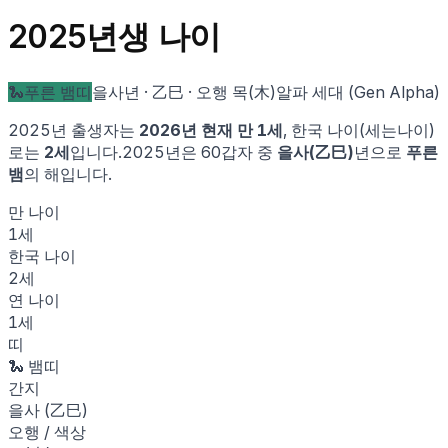
2025
년생 나이
🐍
푸른 뱀
띠
을사
년 ·
乙巳
· 오행
목
(
木
)
알파 세대 (Gen Alpha)
2025
년 출생자는
2026
년 현재 만
1
세
, 한국 나이(세는나이)
로는
2
세
입니다.
2025
년은 60갑자 중
을사
(
乙巳
)
년으로
푸른
뱀
의 해입니다.
만 나이
1
세
한국 나이
2
세
연 나이
1
세
띠
🐍
뱀
띠
간지
을사
(
乙巳
)
오행 / 색상