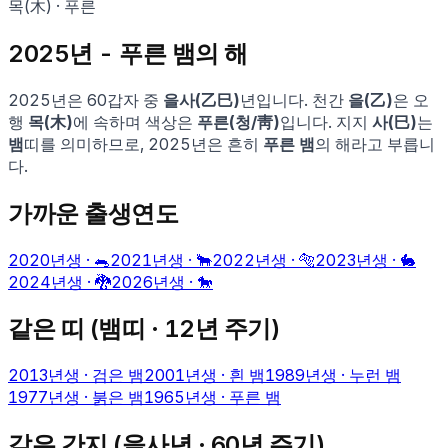
목
(
木
) ·
푸른
2025
년 -
푸른 뱀
의 해
2025
년은 60갑자 중
을사
(
乙巳
)
년입니다. 천간
을
(
乙
)
은 오
행
목
(
木
)
에 속하며 색상은
푸른
(
청
/
靑
)
입니다. 지지
사
(
巳
)
는
뱀
띠를 의미하므로,
2025
년은 흔히
푸른 뱀
의 해라고 부릅니
다.
가까운 출생연도
2020
년생 ·
🐀
2021
년생 ·
🐂
2022
년생 ·
🐅
2023
년생 ·
🐇
2024
년생 ·
🐉
2026
년생 ·
🐎
같은 띠 (
뱀
띠 · 12년 주기)
2013
년생 ·
검은 뱀
2001
년생 ·
흰 뱀
1989
년생 ·
누런 뱀
1977
년생 ·
붉은 뱀
1965
년생 ·
푸른 뱀
같은 간지 (
을사
년 · 60년 주기)