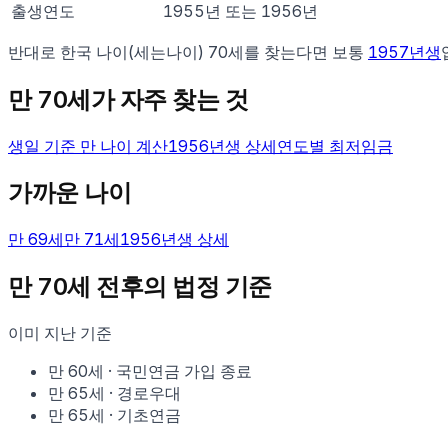
출생연도
1955년 또는 1956년
반대로 한국 나이(세는나이)
70
세를 찾는다면 보통
1957
년생
만
70
세가 자주 찾는 것
생일 기준 만 나이 계산
1956
년생 상세
연도별 최저임금
가까운 나이
만
69
세
만
71
세
1956
년생 상세
만
70
세 전후의 법정 기준
이미 지난 기준
만
60
세
·
국민연금 가입 종료
만
65
세
·
경로우대
만
65
세
·
기초연금