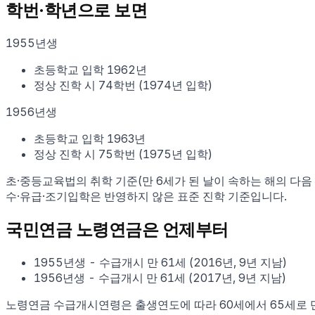
학번·학년으로 보면
1955
년생
초등학교 입학
1962
년
정상 진학 시
74학번
(
1974
년 입학)
1956
년생
초등학교 입학
1963
년
정상 진학 시
75학번
(
1975
년 입학)
초·중등교육법의 취학 기준(만 6세가 된 날이 속하는 해의 다음 
수·유급·조기입학은 반영하지 않은 표준 진학 기준입니다.
국민연금 노령연금은 언제부터
1955
년생
- 수급개시
만
61
세
(
2016
년,
9년 지남
)
1956
년생
- 수급개시
만
61
세
(
2017
년,
9년 지남
)
노령연금 수급개시연령은 출생연도에 따라 60세에서 65세로 단계