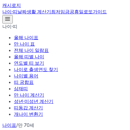
캐시로지
나이·띠
날짜
생활 계산기
최저임금
공휴일
로또
가이드
나이·띠
올해 나이표
만 나이 표
전체 나이 일람표
올해 띠별 나이
연도별 띠 보기
나이로 출생연도 찾기
나이별 용어
띠 궁합표
삼재띠
만 나이 계산기
성년·미성년 계산기
띠동갑 계산기
개나이 변환기
나이표
/
만 70세