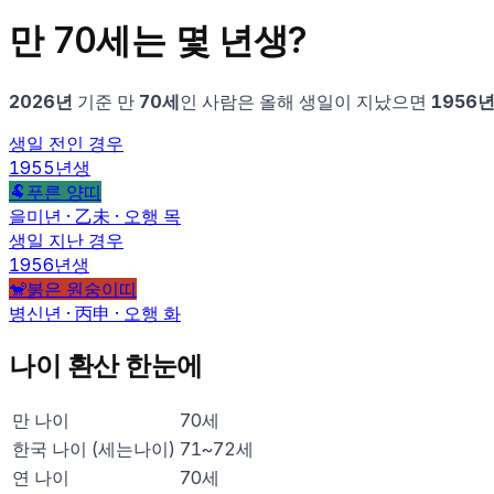
만
70
세는 몇 년생?
2026
년
기준 만
70
세
인 사람은
올해 생일이 지났으면
1956
생일 전인 경우
1955
년생
🐏
푸른 양
띠
을미
년 ·
乙未
· 오행
목
생일 지난 경우
1956
년생
🐒
붉은 원숭이
띠
병신
년 ·
丙申
· 오행
화
나이 환산 한눈에
만 나이
70
세
한국 나이 (세는나이)
71
~
72
세
연 나이
70
세