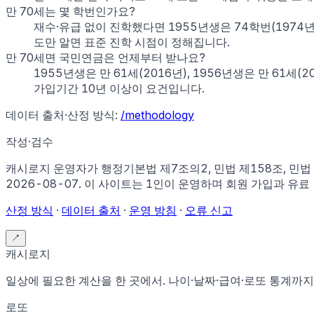
만 70세는 몇 학번인가요?
재수·유급 없이 진학했다면 1955년생은 74학번(1974년 
도만 알면 표준 진학 시점이 정해집니다.
만 70세면 국민연금은 언제부터 받나요?
1955년생은 만 61세(2016년), 1956년생은 만 6
가입기간 10년 이상이 요건입니다.
데이터 출처·산정 방식:
/methodology
작성·검수
캐시로지 운영자가
행정기본법 제7조의2, 민법 제158조, 민
2026-08-07
.
이 사이트는 1인이 운영하며 회원 가입과 유료
산정 방식
·
데이터 출처
·
운영 방침
·
오류 신고
↗
캐시로지
일상에 필요한 계산을 한 곳에서. 나이·날짜·급여·로또 통계까지
로또