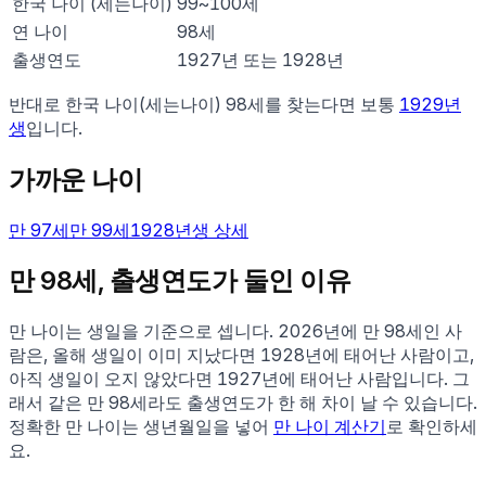
한국 나이 (세는나이)
99
~
100
세
연 나이
98
세
출생연도
1927년 또는 1928년
반대로 한국 나이(세는나이)
98
세를 찾는다면 보통
1929
년
생
입니다.
가까운 나이
만
97
세
만
99
세
1928
년생 상세
만
98
세, 출생연도가 둘인 이유
만 나이는 생일을 기준으로 셉니다.
2026
년에 만
98
세인 사
람은, 올해 생일이 이미 지났다면
1928
년에 태어난 사람이고,
아직 생일이 오지 않았다면
1927
년에 태어난 사람입니다. 그
래서 같은 만
98
세라도 출생연도가 한 해 차이 날 수 있습니다.
정확한 만 나이는 생년월일을 넣어
만 나이 계산기
로 확인하세
요.