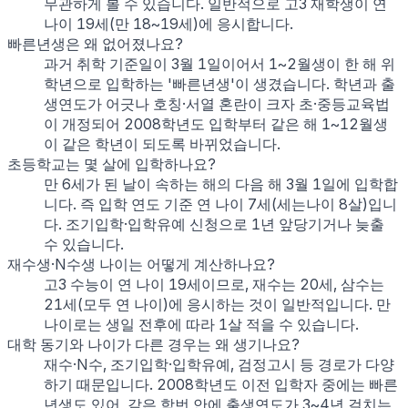
무관하게 볼 수 있습니다. 일반적으로 고3 재학생이 연
나이 19세(만 18~19세)에 응시합니다.
빠른년생은 왜 없어졌나요?
과거 취학 기준일이 3월 1일이어서 1~2월생이 한 해 위
학년으로 입학하는 '빠른년생'이 생겼습니다. 학년과 출
생연도가 어긋나 호칭·서열 혼란이 크자 초·중등교육법
이 개정되어 2008학년도 입학부터 같은 해 1~12월생
이 같은 학년이 되도록 바뀌었습니다.
초등학교는 몇 살에 입학하나요?
만 6세가 된 날이 속하는 해의 다음 해 3월 1일에 입학합
니다. 즉 입학 연도 기준 연 나이 7세(세는나이 8살)입니
다. 조기입학·입학유예 신청으로 1년 앞당기거나 늦출
수 있습니다.
재수생·N수생 나이는 어떻게 계산하나요?
고3 수능이 연 나이 19세이므로, 재수는 20세, 삼수는
21세(모두 연 나이)에 응시하는 것이 일반적입니다. 만
나이로는 생일 전후에 따라 1살 적을 수 있습니다.
대학 동기와 나이가 다른 경우는 왜 생기나요?
재수·N수, 조기입학·입학유예, 검정고시 등 경로가 다양
하기 때문입니다. 2008학년도 이전 입학자 중에는 빠른
년생도 있어, 같은 학번 안에 출생연도가 3~4년 걸치는