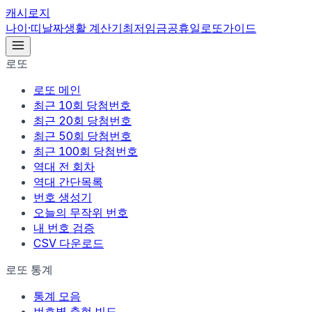
캐시로지
나이·띠
날짜
생활 계산기
최저임금
공휴일
로또
가이드
로또
로또 메인
최근 10회 당첨번호
최근 20회 당첨번호
최근 50회 당첨번호
최근 100회 당첨번호
역대 전 회차
역대 간단목록
번호 생성기
오늘의 무작위 번호
내 번호 검증
CSV 다운로드
로또 통계
통계 모음
번호별 출현 빈도