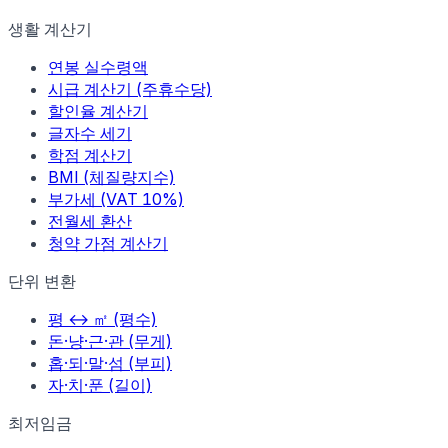
생활 계산기
연봉 실수령액
시급 계산기 (주휴수당)
할인율 계산기
글자수 세기
학점 계산기
BMI (체질량지수)
부가세 (VAT 10%)
전월세 환산
청약 가점 계산기
단위 변환
평 ↔ ㎡ (평수)
돈·냥·근·관 (무게)
홉·되·말·섬 (부피)
자·치·푼 (길이)
최저임금