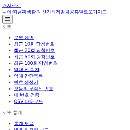
캐시로지
나이·띠
날짜
생활 계산기
최저임금
공휴일
로또
가이드
로또
로또 메인
최근 10회 당첨번호
최근 20회 당첨번호
최근 50회 당첨번호
최근 100회 당첨번호
역대 전 회차
역대 간단목록
번호 생성기
오늘의 무작위 번호
내 번호 검증
CSV 다운로드
로또 통계
통계 모음
번호별 출현 빈도