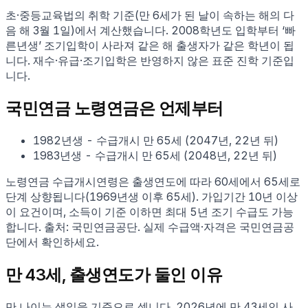
초·중등교육법의 취학 기준(만 6세가 된 날이 속하는 해의 다
음 해 3월 1일)에서 계산했습니다. 2008학년도 입학부터 ‘빠
른년생’ 조기입학이 사라져 같은 해 출생자가 같은 학년이 됩
니다. 재수·유급·조기입학은 반영하지 않은 표준 진학 기준입
니다.
국민연금 노령연금은 언제부터
1982
년생
- 수급개시
만
65
세
(
2047
년,
22년 뒤
)
1983
년생
- 수급개시
만
65
세
(
2048
년,
22년 뒤
)
노령연금 수급개시연령은 출생연도에 따라 60세에서 65세로
단계 상향됩니다(1969년생 이후 65세). 가입기간 10년 이상
이 요건이며, 소득이 기준 이하면 최대 5년 조기 수급도 가능
합니다. 출처: 국민연금공단. 실제 수급액·자격은 국민연금공
단에서 확인하세요.
만
43
세, 출생연도가 둘인 이유
만 나이는 생일을 기준으로 셉니다.
2026
년에 만
43
세인 사