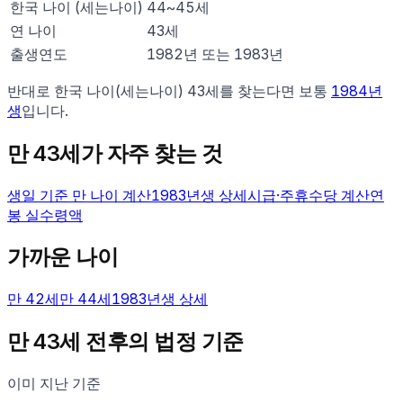
한국 나이 (세는나이)
44
~
45
세
연 나이
43
세
출생연도
1982년 또는 1983년
반대로 한국 나이(세는나이)
43
세를 찾는다면 보통
1984
년
생
입니다.
만
43
세가 자주 찾는 것
생일 기준 만 나이 계산
1983
년생 상세
시급·주휴수당 계산
연
봉 실수령액
가까운 나이
만
42
세
만
44
세
1983
년생 상세
만
43
세 전후의 법정 기준
이미 지난 기준