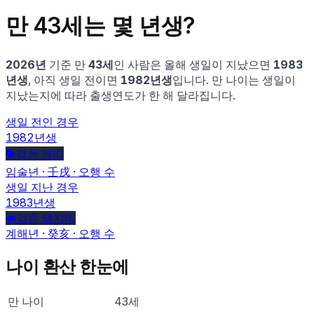
만
43
세는 몇 년생?
2026
년
기준 만
43
세
인 사람은
올해 생일이 지났으면
1983
년생
, 아직 생일 전이면
1982
년생
입니다.
만 나이는 생일이
지났는지에 따라 출생연도가 한 해 달라집니다.
생일 전인 경우
1982
년생
🐕
검은 개
띠
임술
년 ·
壬戌
· 오행
수
생일 지난 경우
1983
년생
🐖
검은 돼지
띠
계해
년 ·
癸亥
· 오행
수
나이 환산 한눈에
만 나이
43
세