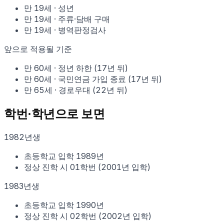
만
19
세
·
성년
만
19
세
·
주류·담배 구매
만
19
세
·
병역판정검사
앞으로 적용될 기준
만
60
세
·
정년 하한
(
17
년 뒤)
만
60
세
·
국민연금 가입 종료
(
17
년 뒤)
만
65
세
·
경로우대
(
22
년 뒤)
학번·학년으로 보면
1982
년생
초등학교 입학
1989
년
정상 진학 시
01학번
(
2001
년 입학)
1983
년생
초등학교 입학
1990
년
정상 진학 시
02학번
(
2002
년 입학)