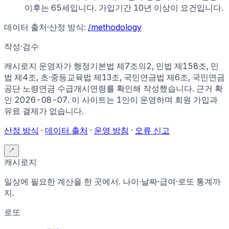
이후는 65세입니다. 가입기간 10년 이상이 요건입니다.
데이터 출처·산정 방식:
/methodology
작성·검수
캐시로지 운영자가
행정기본법 제7조의2, 민법 제158조, 민
법 제4조, 초·중등교육법 제13조, 국민연금법 제6조, 국민연금
공단 노령연금 수급개시연령
를 확인해 작성했습니다. 근거 확
인
2026-08-07
.
이 사이트는 1인이 운영하며 회원 가입과
유료 결제가 없습니다.
산정 방식
·
데이터 출처
·
운영 방침
·
오류 신고
↗
캐시로지
일상에 필요한 계산을 한 곳에서. 나이·날짜·급여·로또 통계까
지.
로또