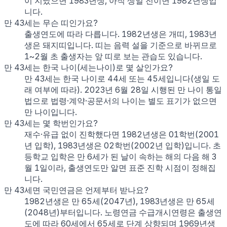
이 지났으면 1983년생, 아직 생일 전이면 1982년생입
니다.
만 43세는 무슨 띠인가요?
출생연도에 따라 다릅니다. 1982년생은 개띠, 1983년
생은 돼지띠입니다. 띠는 음력 설을 기준으로 바뀌므로
1~2월 초 출생자는 앞 띠로 보는 관습도 있습니다.
만 43세는 한국 나이(세는나이)로 몇 살인가요?
만 43세는 한국 나이로 44세 또는 45세입니다(생일 도
래 여부에 따라). 2023년 6월 28일 시행된 만 나이 통일
법으로 법령·계약·공문서의 나이는 별도 표기가 없으면
만 나이입니다.
만 43세는 몇 학번인가요?
재수·유급 없이 진학했다면 1982년생은 01학번(2001
년 입학), 1983년생은 02학번(2002년 입학)입니다. 초
등학교 입학은 만 6세가 된 날이 속하는 해의 다음 해 3
월 1일이라, 출생연도만 알면 표준 진학 시점이 정해집
니다.
만 43세면 국민연금은 언제부터 받나요?
1982년생은 만 65세(2047년), 1983년생은 만 65세
(2048년)부터입니다. 노령연금 수급개시연령은 출생연
도에 따라 60세에서 65세로 단계 상향되며 1969년생