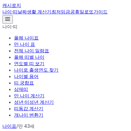
캐시로지
나이·띠
날짜
생활 계산기
최저임금
공휴일
로또
가이드
나이·띠
올해 나이표
만 나이 표
전체 나이 일람표
올해 띠별 나이
연도별 띠 보기
나이로 출생연도 찾기
나이별 용어
띠 궁합표
삼재띠
만 나이 계산기
성년·미성년 계산기
띠동갑 계산기
개나이 변환기
나이표
/
만 43세