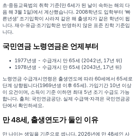
초·중등교육법의 취학 기준(만 6세가 된 날이 속하는 해의 다
음 해 3월 1일)에서 계산했습니다. 2008학년도 입학부터 ‘빠
른년생’ 조기입학이 사라져 같은 해 출생자가 같은 학년이 됩
니다. 재수·유급·조기입학은 반영하지 않은 표준 진학 기준입
니다.
국민연금 노령연금은 언제부터
1977
년생
- 수급개시
만
65
세
(
2042
년,
17년 뒤
)
1978
년생
- 수급개시
만
65
세
(
2043
년,
17년 뒤
)
노령연금 수급개시연령은 출생연도에 따라 60세에서 65세로
단계 상향됩니다(1969년생 이후 65세). 가입기간 10년 이상
이 요건이며, 소득이 기준 이하면 최대 5년 조기 수급도 가능
합니다. 출처: 국민연금공단. 실제 수급액·자격은 국민연금공
단에서 확인하세요.
만
48
세, 출생연도가 둘인 이유
만 나이는 생일을 기준으로 셉니다.
2026
년에 만
48
세인 사