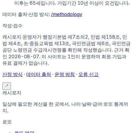
이후는 65세입니다. 가입기간 10년 이상이 요건입니다.
데이터 출처·산정 방식:
/methodology
작성·검수
캐시로지 운영자가
행정기본법 제7조의2, 민법 제158조, 민
법 제4조, 초·중등교육법 제13조, 국민연금법 제6조, 국민연금
공단 노령연금 수급개시연령
를 확인해 작성했습니다. 근거 확
인
2026-08-07
.
이 사이트는 1인이 운영하며 회원 가입과
유료 결제가 없습니다.
산정 방식
·
데이터 출처
·
운영 방침
·
오류 신고
↗
캐시로지
일상에 필요한 계산을 한 곳에서. 나이·날짜·급여·로또 통계까
지.
로또