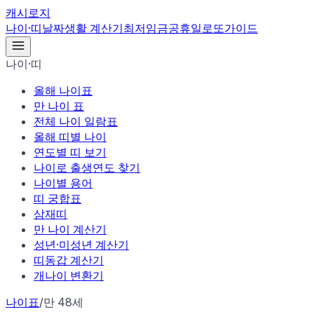
캐시로지
나이·띠
날짜
생활 계산기
최저임금
공휴일
로또
가이드
나이·띠
올해 나이표
만 나이 표
전체 나이 일람표
올해 띠별 나이
연도별 띠 보기
나이로 출생연도 찾기
나이별 용어
띠 궁합표
삼재띠
만 나이 계산기
성년·미성년 계산기
띠동갑 계산기
개나이 변환기
나이표
/
만 48세