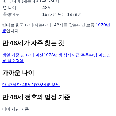
한국 나이 (세는나이)
49
~
50
세
연 나이
48
세
출생연도
1977년 또는 1978년
반대로 한국 나이(세는나이)
48
세를 찾는다면 보통
1979
년
생
입니다.
만
48
세가 자주 찾는 것
생일 기준 만 나이 계산
1978
년생 상세
시급·주휴수당 계산
연
봉 실수령액
가까운 나이
만
47
세
만
49
세
1978
년생 상세
만
48
세 전후의 법정 기준
이미 지난 기준