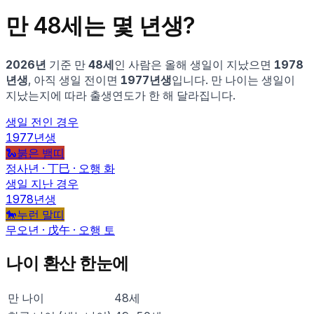
만
48
세는 몇 년생?
2026
년
기준 만
48
세
인 사람은
올해 생일이 지났으면
1978
년생
, 아직 생일 전이면
1977
년생
입니다.
만 나이는 생일이
지났는지에 따라 출생연도가 한 해 달라집니다.
생일 전인 경우
1977
년생
🐍
붉은 뱀
띠
정사
년 ·
丁巳
· 오행
화
생일 지난 경우
1978
년생
🐎
누런 말
띠
무오
년 ·
戊午
· 오행
토
나이 환산 한눈에
만 나이
48
세