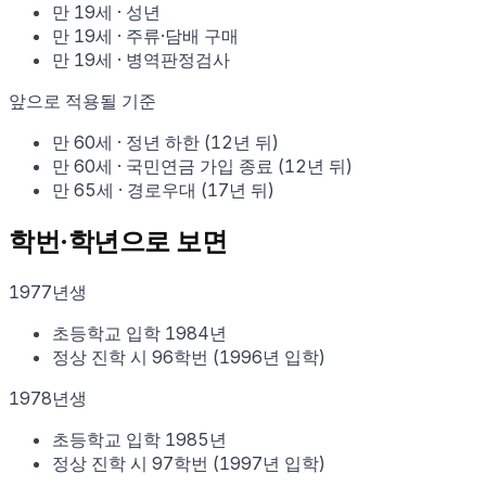
만
19
세
·
성년
만
19
세
·
주류·담배 구매
만
19
세
·
병역판정검사
앞으로 적용될 기준
만
60
세
·
정년 하한
(
12
년 뒤)
만
60
세
·
국민연금 가입 종료
(
12
년 뒤)
만
65
세
·
경로우대
(
17
년 뒤)
학번·학년으로 보면
1977
년생
초등학교 입학
1984
년
정상 진학 시
96학번
(
1996
년 입학)
1978
년생
초등학교 입학
1985
년
정상 진학 시
97학번
(
1997
년 입학)