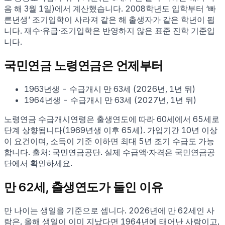
음 해 3월 1일)에서 계산했습니다. 2008학년도 입학부터 ‘빠
른년생’ 조기입학이 사라져 같은 해 출생자가 같은 학년이 됩
니다. 재수·유급·조기입학은 반영하지 않은 표준 진학 기준입
니다.
국민연금 노령연금은 언제부터
1963
년생
- 수급개시
만
63
세
(
2026
년,
1년 뒤
)
1964
년생
- 수급개시
만
63
세
(
2027
년,
1년 뒤
)
노령연금 수급개시연령은 출생연도에 따라 60세에서 65세로
단계 상향됩니다(1969년생 이후 65세). 가입기간 10년 이상
이 요건이며, 소득이 기준 이하면 최대 5년 조기 수급도 가능
합니다. 출처: 국민연금공단. 실제 수급액·자격은 국민연금공
단에서 확인하세요.
만
62
세, 출생연도가 둘인 이유
만 나이는 생일을 기준으로 셉니다.
2026
년에 만
62
세인 사
람은, 올해 생일이 이미 지났다면
1964
년에 태어난 사람이고,