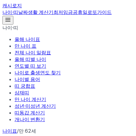
캐시로지
나이·띠
날짜
생활 계산기
최저임금
공휴일
로또
가이드
나이·띠
올해 나이표
만 나이 표
전체 나이 일람표
올해 띠별 나이
연도별 띠 보기
나이로 출생연도 찾기
나이별 용어
띠 궁합표
삼재띠
만 나이 계산기
성년·미성년 계산기
띠동갑 계산기
개나이 변환기
나이표
/
만 62세