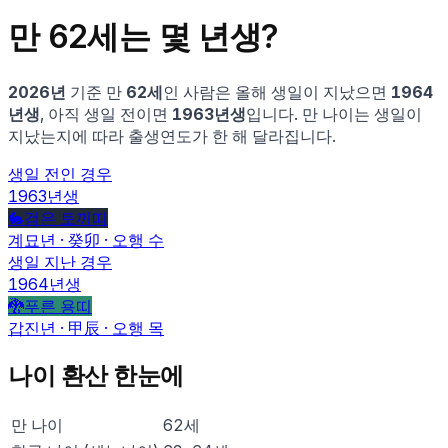
만
62
세는 몇 년생?
2026
년
기준 만
62
세
인 사람은
올해 생일이 지났으면
1964
년생
, 아직 생일 전이면
1963
년생
입니다.
만 나이는 생일이
지났는지에 따라 출생연도가 한 해 달라집니다.
생일 전인 경우
1963
년생
🐇
검은 토끼
띠
계묘
년 ·
癸卯
· 오행
수
생일 지난 경우
1964
년생
🐉
푸른 용
띠
갑진
년 ·
甲辰
· 오행
목
나이 환산 한눈에
만 나이
62
세