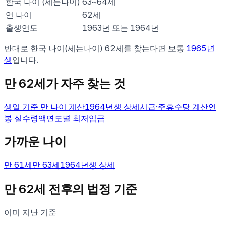
한국 나이 (세는나이)
63
~
64
세
연 나이
62
세
출생연도
1963년 또는 1964년
반대로 한국 나이(세는나이)
62
세를 찾는다면 보통
1965
년
생
입니다.
만
62
세가 자주 찾는 것
생일 기준 만 나이 계산
1964
년생 상세
시급·주휴수당 계산
연
봉 실수령액
연도별 최저임금
가까운 나이
만
61
세
만
63
세
1964
년생 상세
만
62
세 전후의 법정 기준
이미 지난 기준