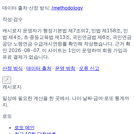
데이터 출처·산정 방식:
/methodology
작성·검수
캐시로지 운영자가
행정기본법 제7조의2, 민법 제158조, 민
법 제4조, 초·중등교육법 제13조, 국민연금법 제6조, 국민연금
공단 노령연금 수급개시연령
를 확인해 작성했습니다. 근거 확
인
2026-08-07
.
이 사이트는 1인이 운영하며 회원 가입과
유료 결제가 없습니다.
산정 방식
·
데이터 출처
·
운영 방침
·
오류 신고
↗
캐시로지
일상에 필요한 계산을 한 곳에서. 나이·날짜·급여·로또 통계까
지.
로또
로또 메인