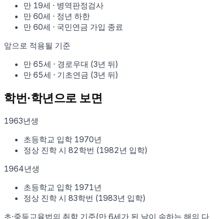
만
19
세
·
병역판정검사
만
60
세
·
정년 하한
만
60
세
·
국민연금 가입 종료
앞으로 적용될 기준
만
65
세
·
경로우대
(
3
년 뒤)
만
65
세
·
기초연금
(
3
년 뒤)
학번·학년으로 보면
1963
년생
초등학교 입학
1970
년
정상 진학 시
82학번
(
1982
년 입학)
1964
년생
초등학교 입학
1971
년
정상 진학 시
83학번
(
1983
년 입학)
초·중등교육법의 취학 기준(만 6세가 된 날이 속하는 해의 다