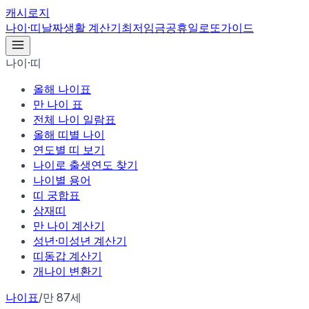
캐시로지
나이·띠
날짜
생활 계산기
최저임금
공휴일
로또
가이드
나이·띠
올해 나이표
만 나이 표
전체 나이 일람표
올해 띠별 나이
연도별 띠 보기
나이로 출생연도 찾기
나이별 용어
띠 궁합표
삼재띠
만 나이 계산기
성년·미성년 계산기
띠동갑 계산기
개나이 변환기
나이표
/
만 87세