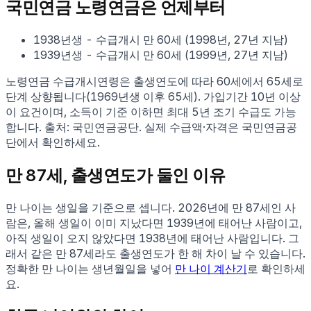
국민연금 노령연금은 언제부터
1938
년생
- 수급개시
만
60
세
(
1998
년,
27년 지남
)
1939
년생
- 수급개시
만
60
세
(
1999
년,
27년 지남
)
노령연금 수급개시연령은 출생연도에 따라 60세에서 65세로
단계 상향됩니다(1969년생 이후 65세). 가입기간 10년 이상
이 요건이며, 소득이 기준 이하면 최대 5년 조기 수급도 가능
합니다. 출처: 국민연금공단. 실제 수급액·자격은 국민연금공
단에서 확인하세요.
만
87
세, 출생연도가 둘인 이유
만 나이는 생일을 기준으로 셉니다.
2026
년에 만
87
세인 사
람은, 올해 생일이 이미 지났다면
1939
년에 태어난 사람이고,
아직 생일이 오지 않았다면
1938
년에 태어난 사람입니다. 그
래서 같은 만
87
세라도 출생연도가 한 해 차이 날 수 있습니다.
정확한 만 나이는 생년월일을 넣어
만 나이 계산기
로 확인하세
요.