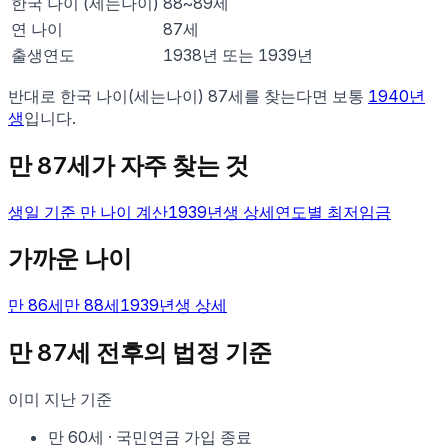
한국 나이 (세는나이)
88
~
89
세
연 나이
87
세
출생연도
1938년 또는 1939년
반대로 한국 나이(세는나이)
87
세를 찾는다면 보통
1940
년
생
입니다.
만
87
세가 자주 찾는 것
생일 기준 만 나이 계산
1939
년생 상세
연도별 최저임금
가까운 나이
만
86
세
만
88
세
1939
년생 상세
만
87
세 전후의 법정 기준
이미 지난 기준
만
60
세
·
국민연금 가입 종료