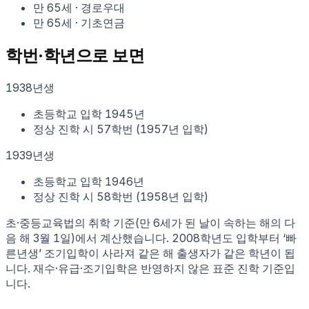
만
65
세
·
경로우대
만
65
세
·
기초연금
학번·학년으로 보면
1938
년생
초등학교 입학
1945
년
정상 진학 시
57학번
(
1957
년 입학)
1939
년생
초등학교 입학
1946
년
정상 진학 시
58학번
(
1958
년 입학)
초·중등교육법의 취학 기준(만 6세가 된 날이 속하는 해의 다
음 해 3월 1일)에서 계산했습니다. 2008학년도 입학부터 ‘빠
른년생’ 조기입학이 사라져 같은 해 출생자가 같은 학년이 됩
니다. 재수·유급·조기입학은 반영하지 않은 표준 진학 기준입
니다.