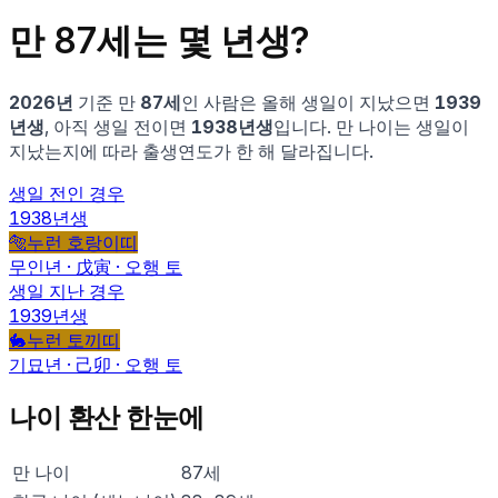
만
87
세는 몇 년생?
2026
년
기준 만
87
세
인 사람은
올해 생일이 지났으면
1939
년생
, 아직 생일 전이면
1938
년생
입니다.
만 나이는 생일이
지났는지에 따라 출생연도가 한 해 달라집니다.
생일 전인 경우
1938
년생
🐅
누런 호랑이
띠
무인
년 ·
戊寅
· 오행
토
생일 지난 경우
1939
년생
🐇
누런 토끼
띠
기묘
년 ·
己卯
· 오행
토
나이 환산 한눈에
만 나이
87
세