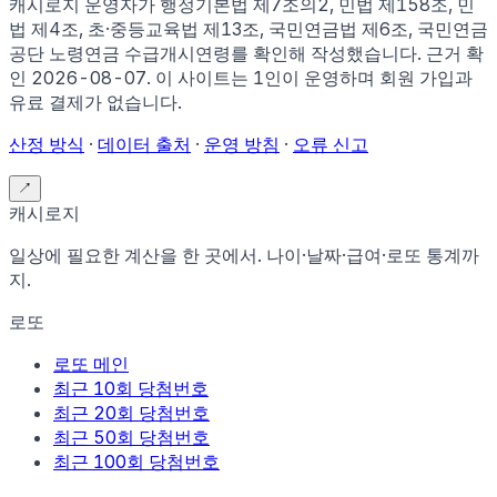
캐시로지 운영자가
행정기본법 제7조의2, 민법 제158조, 민
법 제4조, 초·중등교육법 제13조, 국민연금법 제6조, 국민연금
공단 노령연금 수급개시연령
를 확인해 작성했습니다. 근거 확
인
2026-08-07
.
이 사이트는 1인이 운영하며 회원 가입과
유료 결제가 없습니다.
산정 방식
·
데이터 출처
·
운영 방침
·
오류 신고
↗
캐시로지
일상에 필요한 계산을 한 곳에서. 나이·날짜·급여·로또 통계까
지.
로또
로또 메인
최근 10회 당첨번호
최근 20회 당첨번호
최근 50회 당첨번호
최근 100회 당첨번호