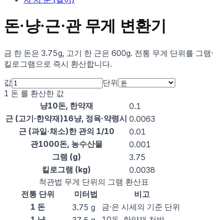
돈·냥·근·관 무게 변환기
금 한 돈은 3.75g, 고기 한 근은 600g. 전통 무게 단위를 그램·
킬로그램으로 즉시 환산합니다.
값
단위
1
돈
를 환산한 값
냥
10돈, 한약재
0.1
근 (고기·한약재)
16냥, 정육·약령시
0.0063
근 (과일·채소)
한 관의 1/10
0.01
관
1000돈, 농수산물
0.001
그램 (g)
3.75
킬로그램 (kg)
0.0038
척관법 무게 단위의 그램 환산표
전통 단위
미터법
비고
1 돈
금·은 시세의 기준 단위
3.75 g
1 냥
10돈, 한약재 처방
37.5 g