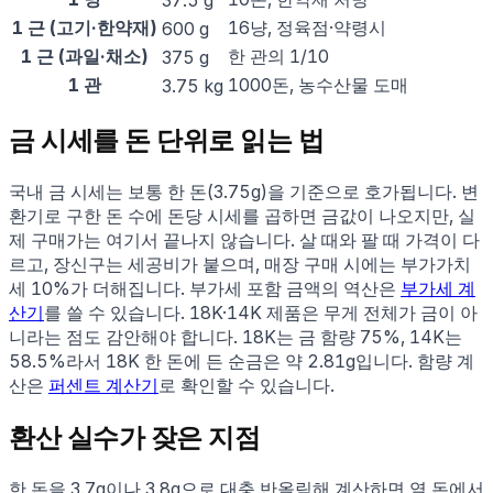
1 근 (고기·한약재)
16냥, 정육점·약령시
600 g
1 근 (과일·채소)
한 관의 1/10
375 g
1 관
1000돈, 농수산물 도매
3.75 kg
금 시세를 돈 단위로 읽는 법
국내 금 시세는 보통 한 돈(3.75g)을 기준으로 호가됩니다. 변
환기로 구한 돈 수에 돈당 시세를 곱하면 금값이 나오지만, 실
제 구매가는 여기서 끝나지 않습니다. 살 때와 팔 때 가격이 다
르고, 장신구는 세공비가 붙으며, 매장 구매 시에는 부가가치
세 10%가 더해집니다. 부가세 포함 금액의 역산은
부가세 계
산기
를 쓸 수 있습니다. 18K·14K 제품은 무게 전체가 금이 아
니라는 점도 감안해야 합니다. 18K는 금 함량 75%, 14K는
58.5%라서 18K 한 돈에 든 순금은 약 2.81g입니다. 함량 계
산은
퍼센트 계산기
로 확인할 수 있습니다.
환산 실수가 잦은 지점
한 돈을 3.7g이나 3.8g으로 대충 반올림해 계산하면 열 돈에서