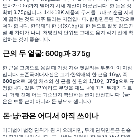
오차가 0.5g까지 벌어져 시세 계산이 어긋납니다. 한 돈은 정
확히 3.75g입니다. 14K·18K 제품의 무게를 그대로 순금 시세
에 곱하는 것도 자주 틀리는 지점입니다. 함량만큼만 금값으로
쳐야 합니다. 한약재의 한 냥(37.5g)을 한 돈으로 잘못 읽으면
열 배 차이가 나니, 처방전의 단위도 그대로 옮겨 적기 전에 확
인하는 것이 좋습니다.
근의 두 얼굴: 600g과 375g
한 근을 그램으로 옮길 때 가장 자주 헷갈리는 부분이 이 지점
입니다. 표준국어대사전은 고기·한약재의 한 근을 16냥, 즉
600g
으로, 과일·채소의 한 근을 한 관의 1/10인
375g
으로 규
정합니다. 같은 ‘근’이라도 무엇을 재느냐에 따라 무게가 다르
니, 거래 전에 어느 기준인지 확인하는 편이 안전합니다. (금·
은은 보통 근이 아니라 돈·냥으로 셉니다.)
돈·냥·관은 어디서 아직 쓰이나
미터법이 법정 단위가 된 지 오래지만, 무게 단위만큼은 관습
이 질기게 남았습니다. 금 시세는 여전히 ‘한 돈’(3.75g) 단위