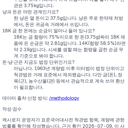
관은 3.75kg입니다.
냥과 돈은 어떤 관계인가요?
한 냥은 열 돈이고 37.5g입니다. 냥은 주로 한약재 처방
에서, 돈은 귀금속 거래에서 쓰입니다.
18K 금 한 돈에는 순금이 얼마나 들어 있나요?
18K는 금 함량이 75%이므로 한 돈(3.75g)짜리 18K 제
품에 든 순금은 약 2.81g입니다. 14K(함량 58.5%)라면
약 2.19g입니다. 시세를 셈할 때는 함량을 곱한 순금 무
게 기준으로 봐야 합니다.
돈·냥·근은 지금도 법정 단위인가요?
아닙니다. 1963년 계량법 이후 미터법이 법정 단위이고
척관법은 거래 표준에서 제외됐습니다. 다만 금(돈), 정
육(근), 농수산물(관) 등에서 관습적으로 계속 쓰여 환산
이 필요합니다.
데이터 출처·산정 방식:
/methodology
작성·검수
캐시로지 운영자가
표준국어대사전 척관법 항목, 계량에 관한
법률
를 확인해 작성했습니다. 근거 확인
2026-07-09
.
이 사