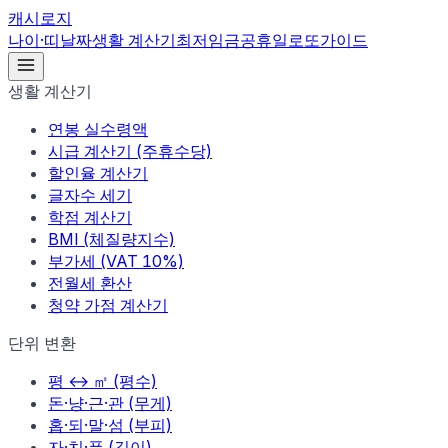
캐시로지
나이·띠
날짜
생활 계산기
최저임금
공휴일
로또
가이드
생활 계산기
연봉 실수령액
시급 계산기 (주휴수당)
할인율 계산기
글자수 세기
학점 계산기
BMI (체질량지수)
부가세 (VAT 10%)
전월세 환산
청약 가점 계산기
단위 변환
평 ↔ ㎡ (평수)
돈·냥·근·관 (무게)
홉·되·말·섬 (부피)
자·치·푼 (길이)