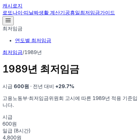
캐시로지
로또
나이·띠
날짜
생활 계산기
공휴일
최저임금
가이드
최저임금
연도별 최저임금
최저임금
/
1989년
1989
년 최저임금
시급
600
원
· 전년 대비
+
29.7
%
고용노동부·최저임금위원회 고시에 따른
1989
년 적용 기준입
니다.
시급
600원
일급 (8시간)
4,800원