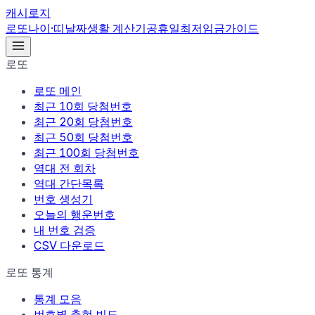
캐시로지
로또
나이·띠
날짜
생활 계산기
공휴일
최저임금
가이드
로또
로또 메인
최근 10회 당첨번호
최근 20회 당첨번호
최근 50회 당첨번호
최근 100회 당첨번호
역대 전 회차
역대 간단목록
번호 생성기
오늘의 행운번호
내 번호 검증
CSV 다운로드
로또 통계
통계 모음
번호별 출현 빈도