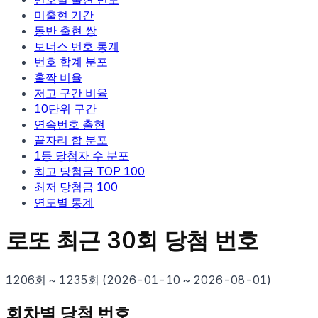
미출현 기간
동반 출현 쌍
보너스 번호 통계
번호 합계 분포
홀짝 비율
저고 구간 비율
10단위 구간
연속번호 출현
끝자리 합 분포
1등 당첨자 수 분포
최고 당첨금 TOP 100
최저 당첨금 100
연도별 통계
로또 최근
30
회 당첨 번호
1206
회 ~
1235
회 (
2026-01-10
~
2026-08-01
)
회차별 당첨 번호