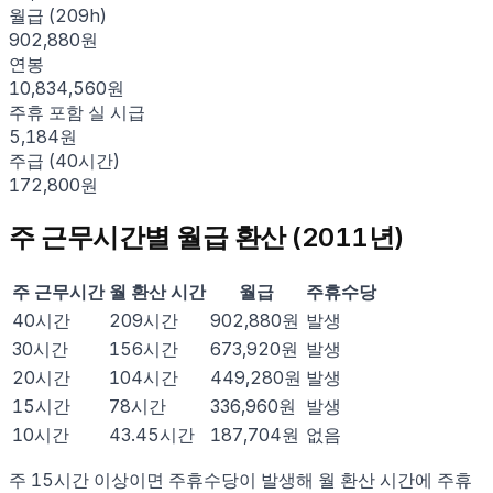
월급 (209h)
902,880원
연봉
10,834,560원
주휴 포함 실 시급
5,184원
주급 (40시간)
172,800원
주 근무시간별 월급 환산 (
2011
년)
주 근무시간
월 환산 시간
월급
주휴수당
40
시간
209
시간
902,880
원
발생
30
시간
156
시간
673,920
원
발생
20
시간
104
시간
449,280
원
발생
15
시간
78
시간
336,960
원
발생
10
시간
43.45
시간
187,704
원
없음
주 15시간 이상이면 주휴수당이 발생해 월 환산 시간에 주휴