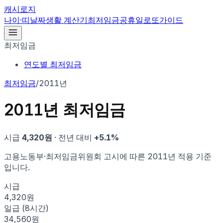
캐시로지
나이·띠
날짜
생활 계산기
최저임금
공휴일
로또
가이드
최저임금
연도별 최저임금
최저임금
/
2011년
2011
년 최저임금
시급
4,320
원
· 전년 대비
+
5.1
%
고용노동부·최저임금위원회 고시에 따른
2011
년 적용 기준
입니다.
시급
4,320원
일급 (8시간)
34,560원