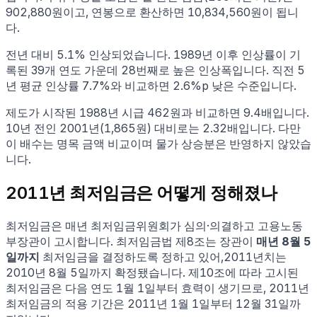
902,880
원이고, 연봉으로 환산하면
10,834,560
원이 됩니
다.
전년 대비
5.1
% 인상되었습니다.
1989년 이후 인상률이 기
록된
39
개 연도 가운데
28
번째로 높은 인상폭입니다.
직전 5
년 평균 인상률
7.7
%와 비교하면
2.6%p 낮은
수준입니다.
제도가 시작된 1988년 시급 462원과 비교하면
9.4
배입니다.
10년 전인
2001
년(
1,865
원) 대비로는
2.32
배입니다.
다만
이 배수는 명목 금액 비교이며 물가 상승분은 반영하지 않았습
니다.
2011
년 최저임금은 어떻게 정해졌나
최저임금은 매년 최저임금위원회가 심의·의결하고 고용노동
부장관이 고시합니다. 최저임금법 제8조는 장관이
매년 8월 5
일까지
최저임금을 결정하도록 정하고 있어,
2011
년치는
2010년 8월 5일
까지 확정됐습니다. 제10조에 따라 고시된
최저임금은 다음 연도 1월 1일부터 효력이 생기므로,
2011
년
최저임금의 적용 기간은
2011
년 1월 1일부터 12월 31일까