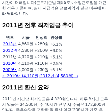
시간이 더해집니다(근로기준법 제55조). 소정근로일을 개근
한 경우 기준이며, 실제 지급액은 근로계약과 결근 여부에 따
라 달라집니다.
2011
년 전후 최저임금 추이
연도
시급
인상액
인상률
2013
년
4,860
원
+280원
+6.1%
2012
년
4,580
원
+260원
+6.0%
2011년
4,320
원
+210원
+5.1%
2010
년
4,110
원
+110원
+2.8%
2009
년
4,000
원
+230원
+6.1%
←
2010
년 (
4,110
원)
2012
년 (
4,580
원) →
2011
년 환산 요약
2011
년 시간당 최저임금은
4,320
원입니다. 하루 8시간 근무
시 일급은
34,560
원, 주 40시간 근무 시 주급은
172,800
원
입니다. 주휴수당을 포함한 월 환산 임금(209시간 기준)은