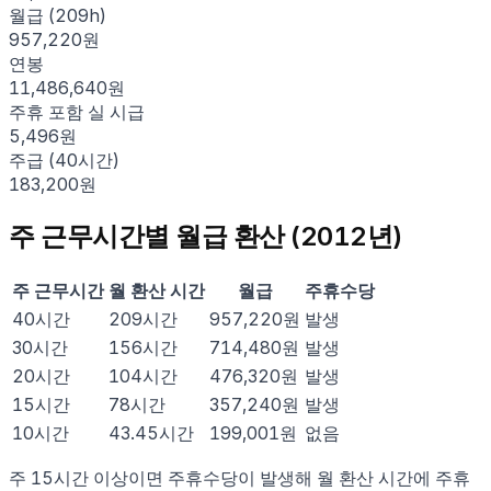
월급 (209h)
957,220원
연봉
11,486,640원
주휴 포함 실 시급
5,496원
주급 (40시간)
183,200원
주 근무시간별 월급 환산 (
2012
년)
주 근무시간
월 환산 시간
월급
주휴수당
40
시간
209
시간
957,220
원
발생
30
시간
156
시간
714,480
원
발생
20
시간
104
시간
476,320
원
발생
15
시간
78
시간
357,240
원
발생
10
시간
43.45
시간
199,001
원
없음
주 15시간 이상이면 주휴수당이 발생해 월 환산 시간에 주휴