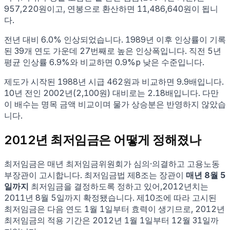
957,220
원이고, 연봉으로 환산하면
11,486,640
원이 됩니
다.
전년 대비
6.0
% 인상되었습니다.
1989년 이후 인상률이 기록
된
39
개 연도 가운데
27
번째로 높은 인상폭입니다.
직전 5년
평균 인상률
6.9
%와 비교하면
0.9%p 낮은
수준입니다.
제도가 시작된 1988년 시급 462원과 비교하면
9.9
배입니다.
10년 전인
2002
년(
2,100
원) 대비로는
2.18
배입니다.
다만
이 배수는 명목 금액 비교이며 물가 상승분은 반영하지 않았습
니다.
2012
년 최저임금은 어떻게 정해졌나
최저임금은 매년 최저임금위원회가 심의·의결하고 고용노동
부장관이 고시합니다. 최저임금법 제8조는 장관이
매년 8월 5
일까지
최저임금을 결정하도록 정하고 있어,
2012
년치는
2011년 8월 5일
까지 확정됐습니다. 제10조에 따라 고시된
최저임금은 다음 연도 1월 1일부터 효력이 생기므로,
2012
년
최저임금의 적용 기간은
2012
년 1월 1일부터 12월 31일까