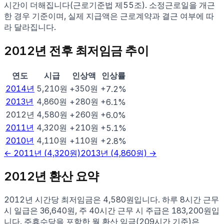
시간이 더해집니다(근로기준법 제55조). 소정근로일을 개근
한 경우 기준이며, 실제 지급액은 근로계약과 결근 여부에 따
라 달라집니다.
2012
년 전후 최저임금 추이
연도
시급
인상액
인상률
2014
년
5,210
원
+350원
+7.2%
2013
년
4,860
원
+280원
+6.1%
2012년
4,580
원
+260원
+6.0%
2011
년
4,320
원
+210원
+5.1%
2010
년
4,110
원
+110원
+2.8%
←
2011
년 (
4,320
원)
2013
년 (
4,860
원) →
2012
년 환산 요약
2012
년 시간당 최저임금은
4,580
원입니다. 하루 8시간 근무
시 일급은
36,640
원, 주 40시간 근무 시 주급은
183,200
원입
니다. 주휴수당을 포함한 월 환산 임금(209시간 기준)은