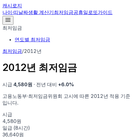
캐시로지
나이·띠
날짜
생활 계산기
최저임금
공휴일
로또
가이드
최저임금
연도별 최저임금
최저임금
/
2012년
2012
년 최저임금
시급
4,580
원
· 전년 대비
+
6.0
%
고용노동부·최저임금위원회 고시에 따른
2012
년 적용 기준
입니다.
시급
4,580원
일급 (8시간)
36,640원